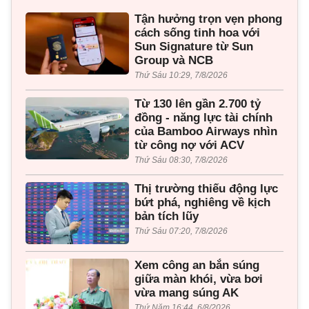
Tận hưởng trọn vẹn phong
cách sống tinh hoa với
Sun Signature từ Sun
Group và NCB
Thứ Sáu 10:29, 7/8/2026
Từ 130 lên gần 2.700 tỷ
đồng - năng lực tài chính
của Bamboo Airways nhìn
từ công nợ với ACV
Thứ Sáu 08:30, 7/8/2026
Thị trường thiếu động lực
bứt phá, nghiêng về kịch
bản tích lũy
Thứ Sáu 07:20, 7/8/2026
Xem công an bắn súng
giữa màn khói, vừa bơi
vừa mang súng AK
Thứ Năm 16:44, 6/8/2026