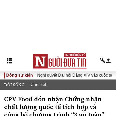
I
Dòng sự kiện
Đưa Nghị quyết Đại hội Đảng XIV vào cuộc sống
Hư
ĐỜI SỐNG
Cần biết
CPV Food đón nhận Chứng nhận
chất lượng quốc tế tích hợp và
công bố chương trình “3 an toàn”