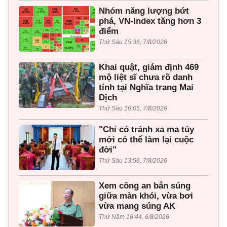
Nhóm năng lượng bứt
phá, VN-Index tăng hơn 3
điểm
Thứ Sáu 15:36, 7/8/2026
Khai quật, giám định 469
mộ liệt sĩ chưa rõ danh
tính tại Nghĩa trang Mai
Dịch
Thứ Sáu 16:05, 7/8/2026
"Chỉ có tránh xa ma túy
mới có thể làm lại cuộc
đời"
Thứ Sáu 13:58, 7/8/2026
Xem công an bắn súng
giữa màn khói, vừa bơi
vừa mang súng AK
Thứ Năm 16:44, 6/8/2026