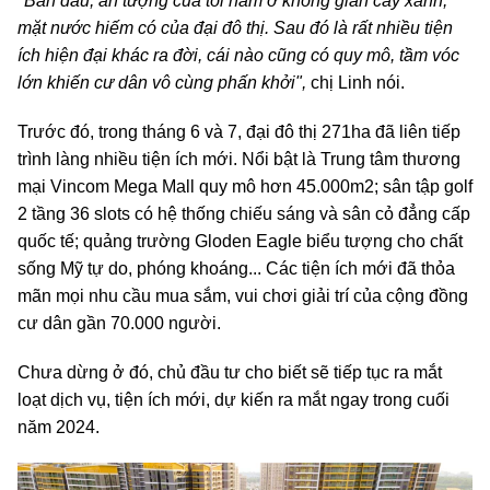
"Ban đầu, ấn tượng của tôi nằm ở không gian cây xanh,
mặt nước hiếm có của đại đô thị. Sau đó là rất nhiều tiện
ích hiện đại khác ra đời, cái nào cũng có quy mô, tầm vóc
lớn khiến cư dân vô cùng phấn khởi",
chị Linh nói.
Trước đó, trong tháng 6 và 7, đại đô thị 271ha đã liên tiếp
trình làng nhiều tiện ích mới. Nổi bật là Trung tâm thương
mại Vincom Mega Mall quy mô hơn 45.000m2; sân tập golf
2 tầng 36 slots có hệ thống chiếu sáng và sân cỏ đẳng cấp
quốc tế; quảng trường Gloden Eagle biểu tượng cho chất
sống Mỹ tự do, phóng khoáng... Các tiện ích mới đã thỏa
mãn mọi nhu cầu mua sắm, vui chơi giải trí của cộng đồng
cư dân gần 70.000 người.
Chưa dừng ở đó, chủ đầu tư cho biết sẽ tiếp tục ra mắt
loạt dịch vụ, tiện ích mới, dự kiến ra mắt ngay trong cuối
năm 2024.