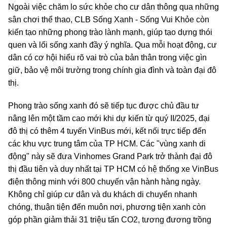
Ngoài việc chăm lo sức khỏe cho cư dân thông qua những
sân chơi thể thao, CLB Sống Xanh - Sống Vui Khỏe còn
kiến tạo những phong trào lành mạnh, giúp tạo dựng thói
quen và lối sống xanh đầy ý nghĩa. Qua mỗi hoạt động, cư
dân có cơ hội hiểu rõ vai trò của bản thân trong việc gìn
giữ, bảo vệ môi trường trong chính gia đình và toàn đại đô
thị.
Phong trào sống xanh đó sẽ tiếp tục được chủ đầu tư
nâng lên một tầm cao mới khi dự kiến từ quý II/2025, đại
đô thị có thêm 4 tuyến VinBus mới, kết nối trực tiếp đến
các khu vực trung tâm của TP HCM. Các "vùng xanh di
động" này sẽ đưa Vinhomes Grand Park trở thành đại đô
thị đầu tiên và duy nhất tại TP HCM có hệ thống xe VinBus
điện thông minh với 800 chuyến vận hành hàng ngày.
Không chỉ giúp cư dân và du khách di chuyển nhanh
chóng, thuận tiện đến muôn nơi, phương tiện xanh còn
góp phần giảm thải 31 triệu tấn CO2, tương đương trồng