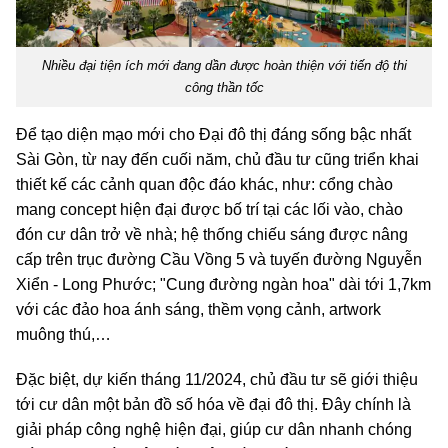
Nhiều đại tiện ích mới đang dần được hoàn thiện với tiến độ thi
công thần tốc
Để tạo diện mạo mới cho Đại đô thị đáng sống bậc nhất
Sài Gòn, từ nay đến cuối năm, chủ đầu tư cũng triển khai
thiết kế các cảnh quan độc đáo khác, như: cổng chào
mang concept hiện đại được bố trí tại các lối vào, chào
đón cư dân trở về nhà; hệ thống chiếu sáng được nâng
cấp trên trục đường Cầu Vồng 5 và tuyến đường Nguyễn
Xiển - Long Phước; "Cung đường ngàn hoa" dài tới 1,7km
với các đảo hoa ánh sáng, thềm vọng cảnh, artwork
muông thú,…
Đặc biệt, dự kiến tháng 11/2024, chủ đầu tư sẽ giới thiệu
tới cư dân một bản đồ số hóa về đại đô thị. Đây chính là
giải pháp công nghệ hiện đại, giúp cư dân nhanh chóng