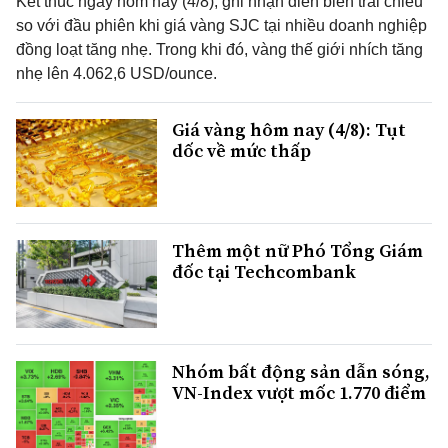
Kết thúc ngày hôm nay (4/8), ghi nhận diễn biến trái chiều
so với đầu phiên khi giá vàng SJC tại nhiều doanh nghiệp
đồng loạt tăng nhẹ. Trong khi đó, vàng thế giới nhích tăng
nhẹ lên 4.062,6 USD/ounce.
Giá vàng hôm nay (4/8): Tụt
dốc về mức thấp
Thêm một nữ Phó Tổng Giám
đốc tại Techcombank
Nhóm bất động sản dẫn sóng,
VN-Index vượt mốc 1.770 điểm