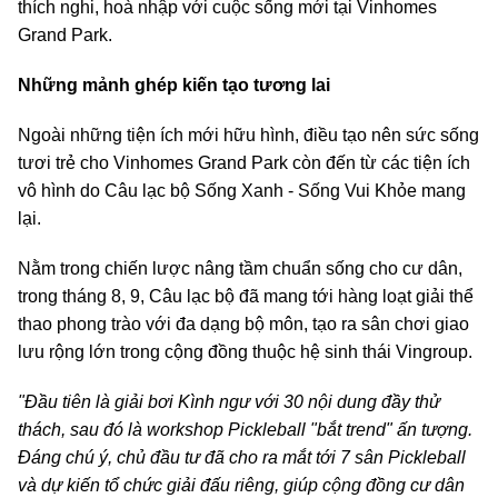
thích nghi, hoà nhập với cuộc sống mới tại Vinhomes
Grand Park.
Những mảnh ghép kiến tạo tương lai
Ngoài những tiện ích mới hữu hình, điều tạo nên sức sống
tươi trẻ cho Vinhomes Grand Park còn đến từ các tiện ích
vô hình do Câu lạc bộ Sống Xanh - Sống Vui Khỏe mang
lại.
Nằm trong chiến lược nâng tầm chuẩn sống cho cư dân,
trong tháng 8, 9, Câu lạc bộ đã mang tới hàng loạt giải thể
thao phong trào với đa dạng bộ môn, tạo ra sân chơi giao
lưu rộng lớn trong cộng đồng thuộc hệ sinh thái Vingroup.
"Đầu tiên là giải bơi Kình ngư với 30 nội dung đầy thử
thách, sau đó là workshop Pickleball "bắt trend" ấn tượng.
Đáng chú ý, chủ đầu tư đã cho ra mắt tới 7 sân Pickleball
và dự kiến tổ chức giải đấu riêng, giúp cộng đồng cư dân