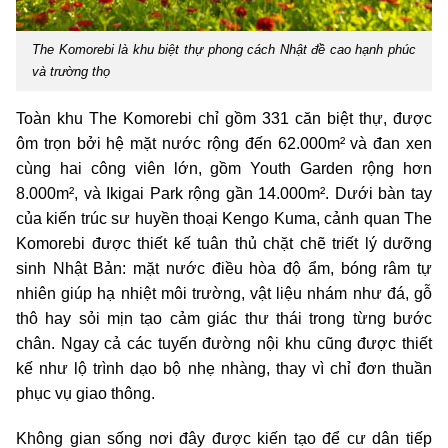
The Komorebi là khu biệt thự phong cách Nhật đề cao hạnh phúc
và trường thọ
Toàn khu The Komorebi chỉ gồm 331 căn biệt thự, được
ôm trọn bởi hệ mặt nước rộng đến 62.000m² và đan xen
cùng hai công viên lớn, gồm Youth Garden rộng hơn
8.000m², và Ikigai Park rộng gần 14.000m². Dưới bàn tay
của kiến trúc sư huyền thoại Kengo Kuma, cảnh quan The
Komorebi được thiết kế tuân thủ chặt chẽ triết lý dưỡng
sinh Nhật Bản: mặt nước điều hòa độ ẩm, bóng râm tự
nhiên giúp hạ nhiệt môi trường, vật liệu nhám như đá, gỗ
thô hay sỏi mịn tạo cảm giác thư thái trong từng bước
chân. Ngay cả các tuyến đường nội khu cũng được thiết
kế như lộ trình dạo bộ nhẹ nhàng, thay vì chỉ đơn thuần
phục vụ giao thông.
Không gian sống nơi đây được kiến tạo để cư dân tiếp