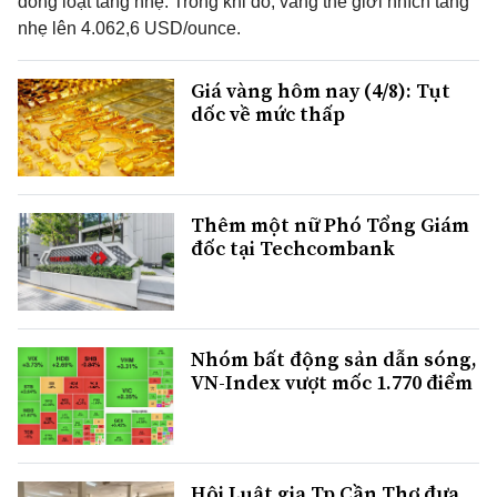
đồng loạt tăng nhẹ. Trong khi đó, vàng thế giới nhích tăng
nhẹ lên 4.062,6 USD/ounce.
Giá vàng hôm nay (4/8): Tụt
dốc về mức thấp
Thêm một nữ Phó Tổng Giám
đốc tại Techcombank
Nhóm bất động sản dẫn sóng,
VN-Index vượt mốc 1.770 điểm
Hội Luật gia Tp.Cần Thơ đưa