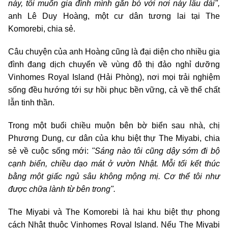
này, tôi muốn gia đình mình gắn bó với nơi này lâu dài",
anh Lê Duy Hoàng, một cư dân tương lai tại The
Komorebi, chia sẻ.
Câu chuyện của anh Hoàng cũng là đại diện cho nhiều gia
đình đang dịch chuyển về vùng đô thị đảo nghỉ dưỡng
Vinhomes Royal Island (Hải Phòng), nơi mọi trải nghiệm
sống đều hướng tới sự hồi phục bền vững, cả về thể chất
lẫn tinh thần.
Trong một buổi chiều muộn bên bờ biển sau nhà, chị
Phương Dung, cư dân của khu biệt thự The Miyabi, chia
sẻ về cuộc sống mới:
"Sáng nào tôi cũng dậy sớm đi bộ
cạnh biển, chiều dạo mát ở vườn Nhật. Mỗi tối kết thúc
bằng một giấc ngủ sâu không mộng mị. Cơ thể tôi như
được chữa lành từ bên trong".
The Miyabi và The Komorebi là hai khu biệt thự phong
cách Nhật thuộc Vinhomes Royal Island. Nếu The Miyabi