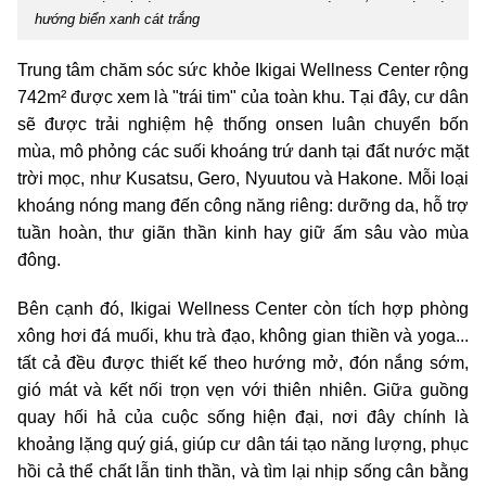
hướng biển xanh cát trắng
Trung tâm chăm sóc sức khỏe Ikigai Wellness Center rộng
742m² được xem là "trái tim" của toàn khu. Tại đây, cư dân
sẽ được trải nghiệm hệ thống onsen luân chuyển bốn
mùa, mô phỏng các suối khoáng trứ danh tại đất nước mặt
trời mọc, như Kusatsu, Gero, Nyuutou và Hakone. Mỗi loại
khoáng nóng mang đến công năng riêng: dưỡng da, hỗ trợ
tuần hoàn, thư giãn thần kinh hay giữ ấm sâu vào mùa
đông.
Bên cạnh đó, Ikigai Wellness Center còn tích hợp phòng
xông hơi đá muối, khu trà đạo, không gian thiền và yoga...
tất cả đều được thiết kế theo hướng mở, đón nắng sớm,
gió mát và kết nối trọn vẹn với thiên nhiên. Giữa guồng
quay hối hả của cuộc sống hiện đại, nơi đây chính là
khoảng lặng quý giá, giúp cư dân tái tạo năng lượng, phục
hồi cả thể chất lẫn tinh thần, và tìm lại nhịp sống cân bằng