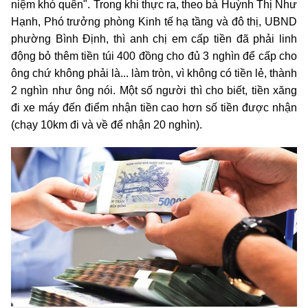
niệm khó quên". Trong khi thực ra, theo bà Huỳnh Thị Như
Hạnh, Phó trưởng phòng Kinh tế hạ tầng và đô thị, UBND
phường Bình Định, thì anh chị em cấp tiền đã phải linh
động bỏ thêm tiền túi 400 đồng cho đủ 3 nghìn để cấp cho
ông chứ không phải là... làm tròn, vì không có tiền lẻ, thành
2 nghìn như ông nói. Một số người thì cho biết, tiền xăng
đi xe máy đến điểm nhận tiền cao hơn số tiền được nhận
(chạy 10km đi và về để nhận 20 nghìn).