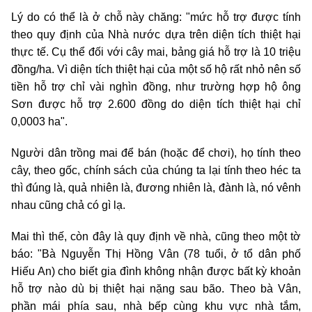
Lý do có thể là ở chỗ này chăng: "mức hỗ trợ được tính
theo quy định của Nhà nước dựa trên diện tích thiệt hại
thực tế. Cụ thể đối với cây mai, bảng giá hỗ trợ là 10 triệu
đồng/ha. Vì diện tích thiệt hại của một số hộ rất nhỏ nên số
tiền hỗ trợ chỉ vài nghìn đồng, như trường hợp hộ ông
Sơn được hỗ trợ 2.600 đồng do diện tích thiệt hại chỉ
0,0003 ha".
Người dân trồng mai để bán (hoặc để chơi), họ tính theo
cây, theo gốc, chính sách của chúng ta lại tính theo héc ta
thì đúng là, quả nhiên là, đương nhiên là, đành là, nó vênh
nhau cũng chả có gì lạ.
Mai thì thế, còn đây là quy định về nhà, cũng theo một tờ
báo: "Bà Nguyễn Thị Hồng Vân (78 tuổi, ở tổ dân phố
Hiếu An) cho biết gia đình không nhận được bất kỳ khoản
hỗ trợ nào dù bị thiệt hại nặng sau bão. Theo bà Vân,
phần mái phía sau, nhà bếp cùng khu vực nhà tắm,