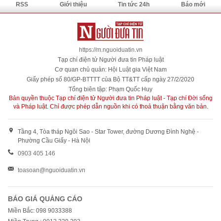
RSS
Giới thiệu
Tin tức 24h
Báo mới
https://m.nguoiduatin.vn
Tạp chí điện tử Người đưa tin Pháp luật
Cơ quan chủ quản: Hội Luật gia Việt Nam
Giấy phép số 80/GP-BTTTT của Bộ TT&TT cấp ngày 27/2/2020
Tổng biên tập: Phạm Quốc Huy
Bản quyền thuộc Tạp chí điện tử Người đưa tin Pháp luật - Tạp chí Đời sống
và Pháp luật. Chỉ được phép dẫn nguồn khi có thoả thuận bằng văn bản.
Tầng 4, Tòa tháp Ngôi Sao - Star Tower, đường Dương Đình Nghệ -
Phường Cầu Giấy - Hà Nội
0903 405 146
toasoan@nguoiduatin.vn
BÁO GIÁ QUẢNG CÁO
Miền Bắc: 098 9033388