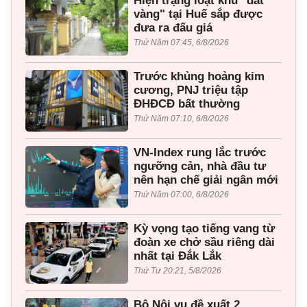
Hiện trạng loạt khu "đất
vàng" tại Huế sắp được
đưa ra đấu giá
Thứ Năm 07:45, 6/8/2026
Trước khủng hoảng kim
cương, PNJ triệu tập
ĐHĐCĐ bất thường
Thứ Năm 07:10, 6/8/2026
VN-Index rung lắc trước
ngưỡng cản, nhà đầu tư
nên hạn chế giải ngân mới
Thứ Năm 07:00, 6/8/2026
Kỳ vọng tạo tiếng vang từ
đoàn xe chở sầu riêng dài
nhất tại Đắk Lắk
Thứ Tư 20:21, 5/8/2026
Bộ Nội vụ đề xuất 2