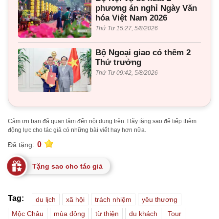
phương án nghỉ Ngày Văn
hóa Việt Nam 2026
Thứ Tư 15:27, 5/8/2026
Bộ Ngoại giao có thêm 2
Thứ trưởng
Thứ Tư 09:42, 5/8/2026
Cảm ơn bạn đã quan tâm đến nội dung trên. Hãy tặng sao để tiếp thêm
động lực cho tác giả có những bài viết hay hơn nữa.
0
Đã tặng:
Tặng sao cho tác giả
Tag:
du lịch
xã hội
trách nhiệm
yêu thương
Mộc Châu
mùa đông
từ thiện
du khách
Tour