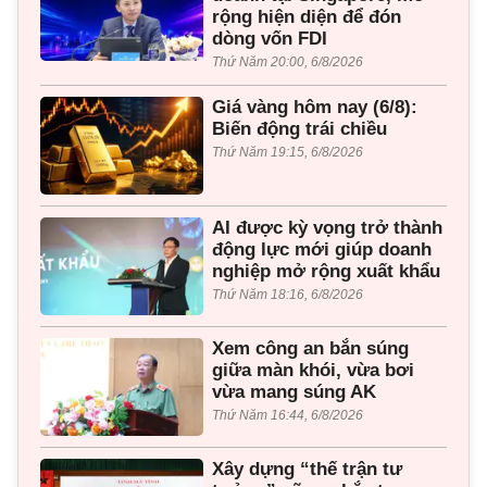
rộng hiện diện để đón
dòng vốn FDI
Thứ Năm 20:00, 6/8/2026
Giá vàng hôm nay (6/8):
Biến động trái chiều
Thứ Năm 19:15, 6/8/2026
AI được kỳ vọng trở thành
động lực mới giúp doanh
nghiệp mở rộng xuất khẩu
Thứ Năm 18:16, 6/8/2026
Xem công an bắn súng
giữa màn khói, vừa bơi
vừa mang súng AK
Thứ Năm 16:44, 6/8/2026
Xây dựng “thế trận tư