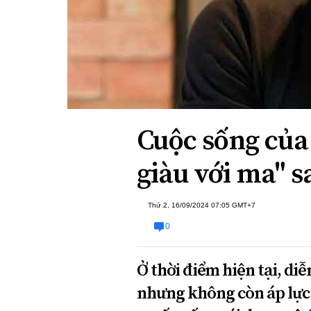
Xi nhan Trái Phải
Bạn đọc viết
Cuộc sống của
giàu với ma" 
Thứ 2, 16/09/2024 07:05 GMT+7
0
Ở thời điểm hiện tại, di
nhưng không còn áp lực 