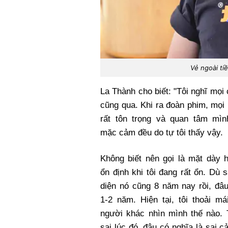
Vẻ ngoài ti
La Thành cho biết: "Tôi nghĩ mọi 
cũng qua. Khi ra đoàn phim, mọi
rất tôn trọng và quan tâm mìn
mặc cảm đều do tự tôi thấy vậy.
Không biết nên gọi là mặt dày 
ổn định khi tôi đang rất ổn. Dù s
diện nó cũng 8 năm nay rồi, đâ
1-2 năm. Hiện tại, tôi thoải má
người khác nhìn mình thế nào. 
sai lúc đó, đâu có nghĩa là sai c