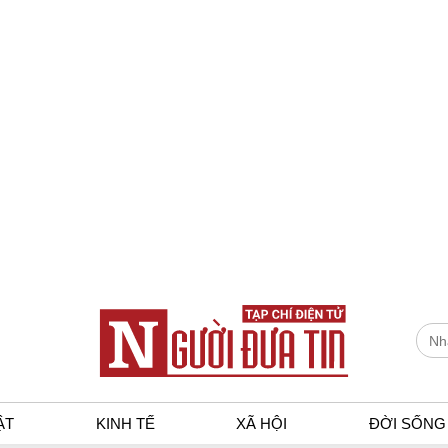
ẬT
KINH TẾ
XÃ HỘI
ĐỜI SỐNG