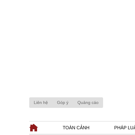
Liên hệ
Góp ý
Quảng cáo
TOÀN CẢNH
PHÁP LU