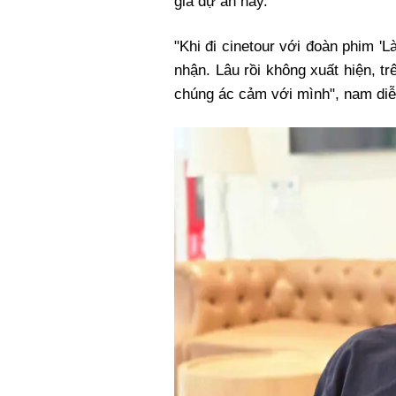
gia dự án này.
"Khi đi cinetour với đoàn phim 'L
nhận. Lâu rồi không xuất hiện, tr
chúng ác cảm với mình", nam diễn