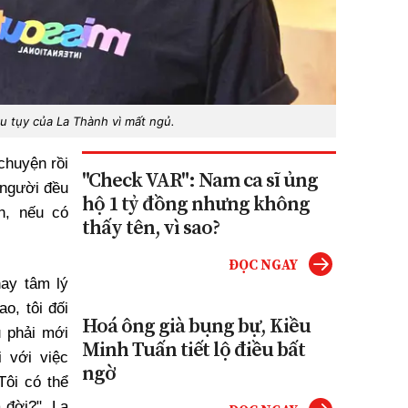
ều tụy của La Thành vì mất ngủ.
chuyện rồi
"Check VAR": Nam ca sĩ ủng
 người đều
hộ 1 tỷ đồng nhưng không
h, nếu có
thấy tên, vì sao?
ĐỌC NGAY
hay tâm lý
ao, tôi đối
Hoá ông già bụng bự, Kiều
u phải mới
Minh Tuấn tiết lộ điều bất
i với việc
ngờ
Tôi có thể
ả đời?". La