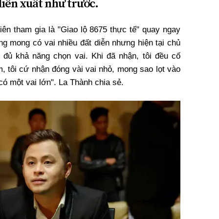
iễn xuất như trước.
ên tham gia là "Giao lộ 8675 thực tế" quay ngay
ũng mong có vai nhiều đất diễn nhưng hiện tại chủ
 đủ khả năng chọn vai. Khi đã nhận, tôi đều cố
m, tôi cứ nhận đóng vài vai nhỏ, mong sao lọt vào
có một vai lớn". La Thành chia sẻ.