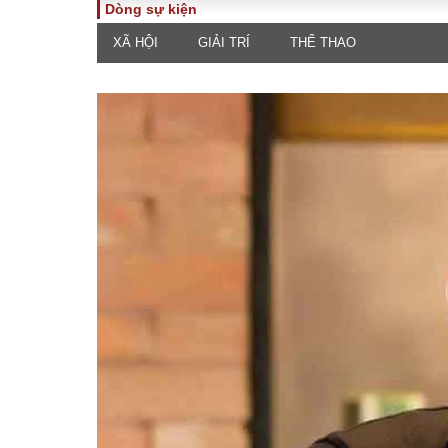
Dòng sự kiện
XÃ HỘI
GIẢI TRÍ
THỂ THAO
TOÀN CẢNH
PHÁP 
Tiêu điểm
Dòng ch
luật
Chính sách
Góc nhìn 
Sự kiện
Hồ sơ đi
Đối thoại
Tiếng nó
Thế giới
An ninh 
ĐA CHIỀU
INFOC
Quan điểm