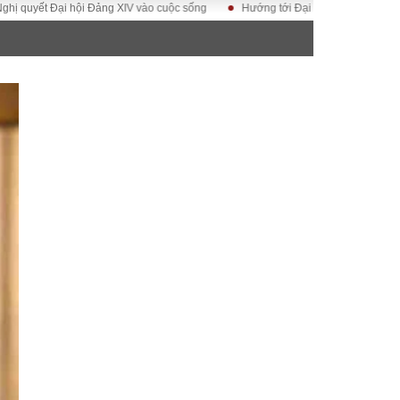
i hội Đảng XIV vào cuộc sống
Hướng tới Đại hội đại biểu toàn quốc Hội Luậ
ĐỜI SỐNG
Gia đình
Sức khỏe
Cần biết
g
Cộng đồng mạng
 – Đô thị