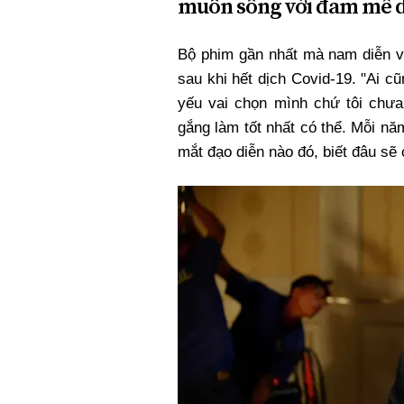
muốn sống với đam mê d
Bộ phim gần nhất mà nam diễn vi
sau khi hết dịch Covid-19. "Ai c
yếu vai chọn mình chứ tôi chưa
gắng làm tốt nhất có thể. Mỗi nă
mắt đạo diễn nào đó, biết đâu sẽ 