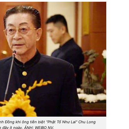
nh Đồng khi ông tiễn biệt "Phật Tổ Như Lai" Chu Long
 đây ít ngày. ẢNH: WEIBO NV.