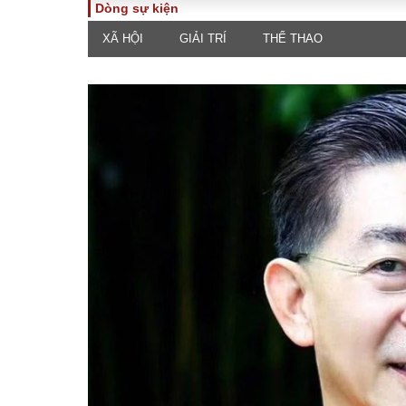
Dòng sự kiện
XÃ HỘI
GIẢI TRÍ
THỂ THAO
TOÀN CẢNH
PHÁP 
Tiêu điểm
Dòng ch
luật
Chính sách
Góc nhìn 
Sự kiện
Hồ sơ đi
Đối thoại
Tiếng nó
Thế giới
An ninh 
ĐA CHIỀU
INFOC
Quan điểm