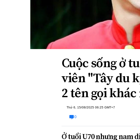
Xi nhan Trái Phải
Bạn đọc viết
Cuộc sống ở t
viên "Tây du k
2 tên gọi khác
Thứ 6, 15/08/2025 06:25 GMT+7
0
Ở tuổi U70 nhưng nam di