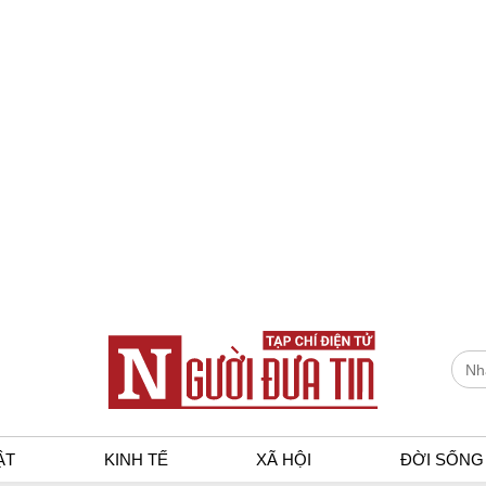
ẬT
KINH TẾ
XÃ HỘI
ĐỜI SỐNG