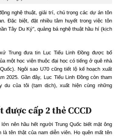
ộng nghệ thuật, giải trí, chú trọng các dự án tôn
an. Đặc biệt, đặt nhiều tâm huyết trong việc tôn
thần Tây Du Ký", quảng bá nghệ thuật hầu hí (kịch
g xứ Trung đưa tin Lục Tiểu Linh Đồng được bổ
ủa một học viện thuộc đại học có tiếng ở quê nhà
Quốc). Ngôi sao U70 cũng tiết lộ kế hoạch xuất
ăm 2025. Gần đây, Lục Tiểu Linh Đồng còn tham
y du của tôi (tạm dịch), xuất hiện cùng những
t được cấp 2 thẻ CCCD
 lớn nên hầu hết người Trung Quốc biết mặt ông
h là tên thật của nam diễn viên. Họ quên mất tên