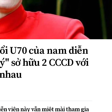
uổi U70 của nam diễn
ý" sở hữu 2 CCCD với
 nhau
ễn viên này vẫn miệt mài tham gia