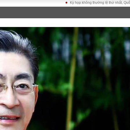
Kỳ họp không thường lệ thứ nhất, Quốc hội khóa X
LUẬT
KINH TẾ
XÃ HỘI
ảy pháp
Bất động sản
Dân sinh
Tài chính - Ngân
Giáo dục
luật gia
hàng
Văn hoá
ều tra
Kinh tế vĩ mô
Môi trườn
i công dân
Hồ sơ doanh
Giao thông
nghiệp
- Hình sự
Xu hướng thị
trường
Tiêu dùng và dư
luận
Công nghệ
US