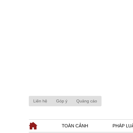
Liên hệ
Góp ý
Quảng cáo
TOÀN CẢNH
PHÁP LU