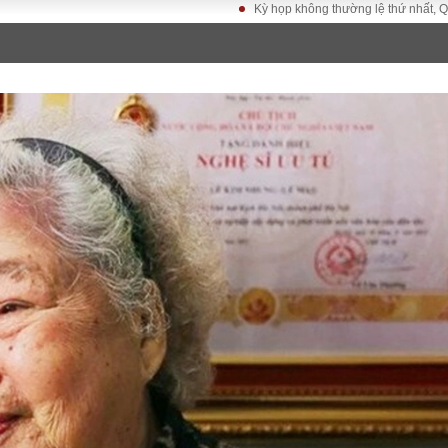
Kỳ họp không thường lệ thứ nhất, Quốc hội khóa 
LUẬT
KINH TẾ
XÃ HỘI
ảy pháp
Bất động sản
Dân sinh
Tài chính - Ngân
Giáo dục
luật gia
hàng
Văn hoá
ều tra
Kinh tế vĩ mô
Môi trườn
i công dân
Hồ sơ doanh
Giao thông
nghiệp
- Hình sự
Xu hướng thị
trường
Tiêu dùng và dư
luận
Công nghệ
US