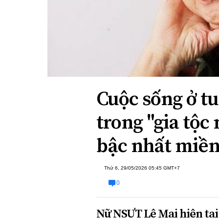
Xi nhan Trái Phải
Bạn đọc viết
Cuộc sống ở t
trong "gia tộc
bậc nhất miền
Thứ 6, 29/05/2026 05:45 GMT+7
0
Nữ NSƯT Lê Mai hiện tại