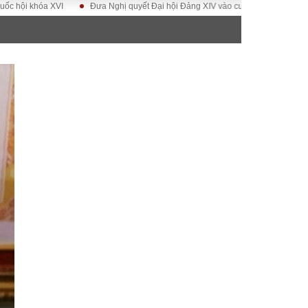
XVI
Đưa Nghị quyết Đại hội Đảng XIV vào cuộc sống
Hướng tới Đại h
ĐỜI SỐNG
Gia đình
Sức khỏe
Cần biết
g
Cộng đồng mạng
 – Đô thị