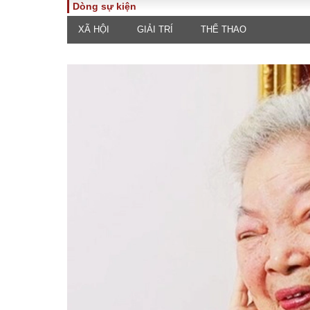
Dòng sự kiện
XÃ HỘI
GIẢI TRÍ
THỂ THAO
TOÀN CẢNH
PHÁP 
Tiêu điểm
Dòng ch
luật
Chính sách
Góc nhìn 
Sự kiện
Hồ sơ đi
Đối thoại
Tiếng nó
Thế giới
An ninh 
ĐA CHIỀU
INFOC
Quan điểm