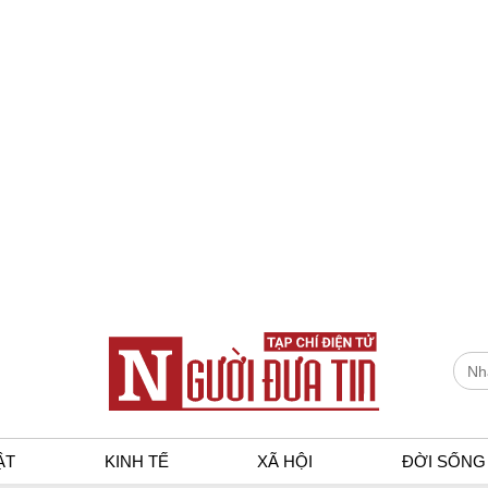
ẬT
KINH TẾ
XÃ HỘI
ĐỜI SỐNG