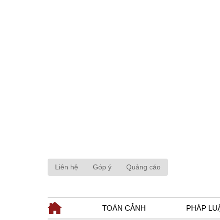
Liên hệ
Góp ý
Quảng cáo
TOÀN CẢNH
PHÁP LU