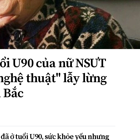
uổi U90 của nữ NSƯT
 nghệ thuật" lẫy lừng
 Bắc
 đã ở tuổi U90, sức khỏe yếu nhưng