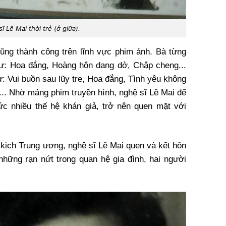
ĩ Lê Mai thời trẻ (ở giữa).
cũng thành công trên lĩnh vực phim ảnh. Bà từng
hư: Hoa đắng, Hoàng hôn dang dở, Chập cheng...
: Vui buồn sau lũy tre, Hoa đắng, Tình yêu không
... Nhờ mảng phim truyền hình, nghệ sĩ Lê Mai để
ức nhiều thế hệ khán giả, trở nên quen mặt với
n kịch Trung ương, nghệ sĩ Lê Mai quen và kết hôn
hững rạn nứt trong quan hệ gia đình, hai người