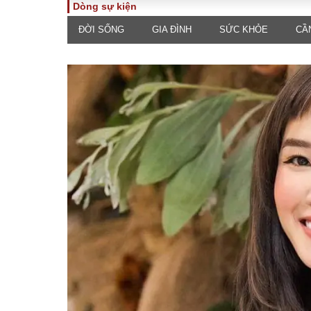
Dòng sự kiện
ĐỜI SỐNG
GIA ĐÌNH
SỨC KHỎE
CẦ
TOÀN CẢNH
PHÁP 
Tiêu điểm
Dòng ch
luật
Chính sách
Góc nhìn 
Sự kiện
Hồ sơ đi
Đối thoại
Tiếng nó
Thế giới
An ninh 
ĐA CHIỀU
INFOC
Quan điểm