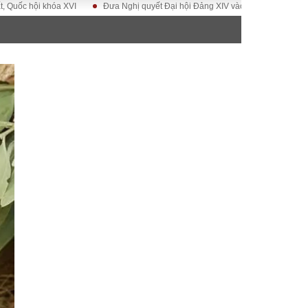
khóa XVI
Đưa Nghị quyết Đại hội Đảng XIV vào cuộc sống
Hướng tới Đ
ĐỜI SỐNG
Gia đình
Sức khỏe
Cần biết
g
Cộng đồng mạng
 – Đô thị