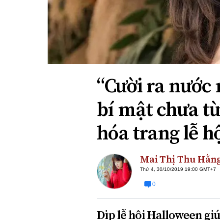
Xi nhan Trái Phải
Bạn đọc viết
“Cười ra nước
bí mật chưa từ
hóa trang lễ h
Mai Thị Thu Hằn
Thứ 4, 30/10/2019 19:00 GMT+7
0
Dịp lễ hội Halloween gi