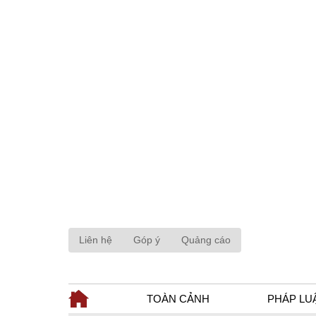
Liên hệ
Góp ý
Quảng cáo
TOÀN CẢNH
PHÁP LU