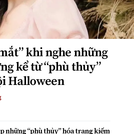
 mắt” khi nghe những
ng kể từ “phù thủy”
ội Halloween
g
úp những “phù thủy” hóa trang kiếm