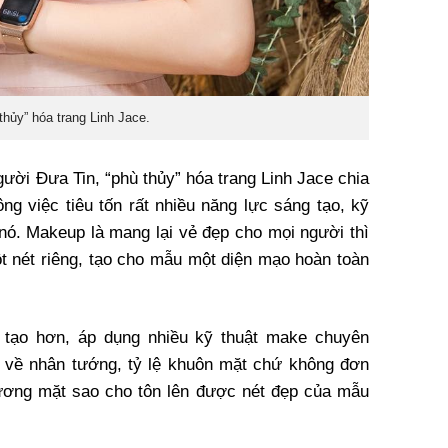
thủy” hóa trang Linh Jace.
ười Đưa Tin, “phù thủy” hóa trang Linh Jace chia
ng việc tiêu tốn rất nhiều năng lực sáng tạo, kỹ
 nó. Makeup là mang lại vẻ đẹp cho mọi người thì
ột nét riêng, tạo cho mẫu một diện mạo hoàn toàn
g tạo hơn, áp dụng nhiều kỹ thuật make chuyên
c về nhân tướng, tỷ lệ khuôn mặt chứ không đơn
gương mặt sao cho tôn lên được nét đẹp của mẫu