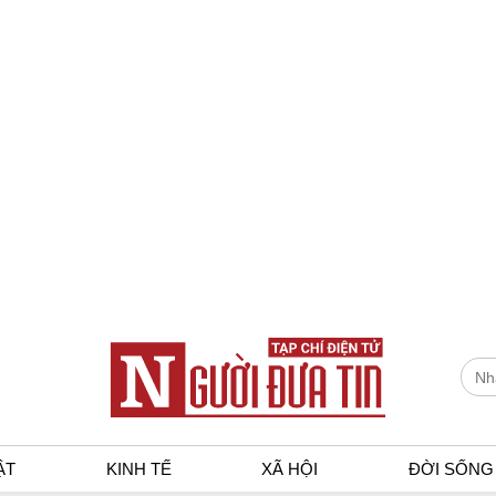
ẬT
KINH TẾ
XÃ HỘI
ĐỜI SỐNG