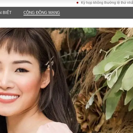
Kỳ họp không thường lệ thứ nhất, Quốc hội 
N BIẾT
CỘNG ĐỒNG MẠNG
LUẬT
KINH TẾ
XÃ HỘI
ảy pháp
Bất động sản
Dân sinh
Tài chính - Ngân
Giáo dục
luật gia
hàng
Văn hoá
ều tra
Kinh tế vĩ mô
Môi trườn
i công dân
Hồ sơ doanh
Giao thông
nghiệp
- Hình sự
Xu hướng thị
trường
Tiêu dùng và dư
luận
Công nghệ
US