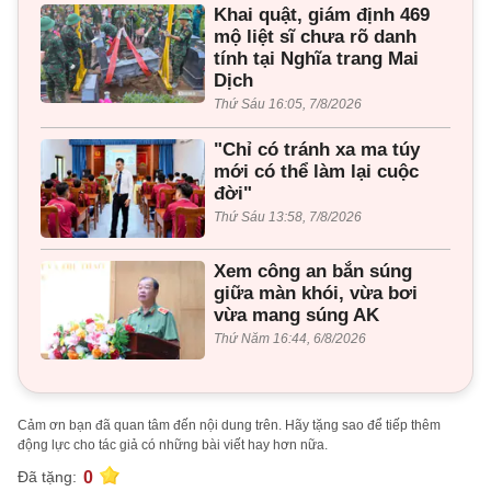
Khai quật, giám định 469
mộ liệt sĩ chưa rõ danh
tính tại Nghĩa trang Mai
Dịch
Thứ Sáu 16:05, 7/8/2026
"Chỉ có tránh xa ma túy
mới có thể làm lại cuộc
đời"
Thứ Sáu 13:58, 7/8/2026
Xem công an bắn súng
giữa màn khói, vừa bơi
vừa mang súng AK
Thứ Năm 16:44, 6/8/2026
Cảm ơn bạn đã quan tâm đến nội dung trên. Hãy tặng sao để tiếp thêm
động lực cho tác giả có những bài viết hay hơn nữa.
0
Đã tặng: