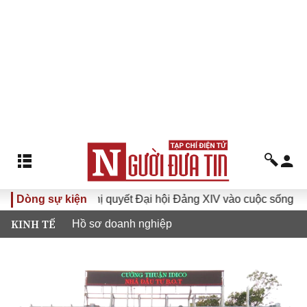
Đưa Nghị quyết Đại hội Đảng XIV vào cuộc sống
Dòng sự kiện
Hướng 
KINH TẾ
Hồ sơ doanh nghiệp