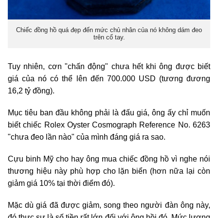
Chiếc đồng hồ quá đẹp đến mức chủ nhân của nó không dám đeo
trên cổ tay.
Tuy nhiên, cơn "chấn động" chưa hết khi ông được biết
giá của nó có thể lên đến 700.000 USD (tương đương
16,2 tỷ đồng).
Mục tiêu ban đầu không phải là đấu giá, ông ấy chỉ muốn
biết chiếc Rolex Oyster Cosmograph Reference No. 6263
"chưa đeo lần nào" của mình đáng giá ra sao.
Cựu binh Mỹ cho hay ông mua chiếc đồng hồ vì nghe nói
thương hiệu này phù hợp cho lặn biển (hơn nữa lại còn
giảm giá 10% tại thời điểm đó).
Mặc dù giá đã được giảm, song theo người đàn ông này,
đó thực sự là số tiền rất lớn đối với ông hồi đó. Mức lương