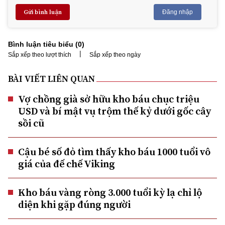
Gửi bình luận
Đăng nhập
Bình luận tiêu biểu (
0
)
|
Sắp xếp theo lượt thích
Sắp xếp theo ngày
BÀI VIẾT LIÊN QUAN
Vợ chồng già sở hữu kho báu chục triệu
USD và bí mật vụ trộm thế kỷ dưới gốc cây
sồi cũ
Cậu bé số đỏ tìm thấy kho báu 1000 tuổi vô
giá của đế chế Viking
Kho báu vàng ròng 3.000 tuổi kỳ lạ chỉ lộ
diện khi gặp đúng người