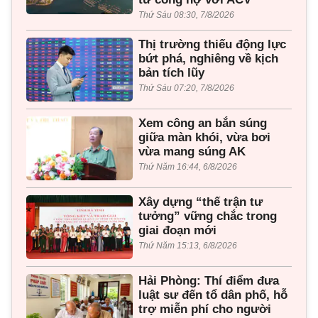
Thứ Sáu 08:30, 7/8/2026
Thị trường thiếu động lực
bứt phá, nghiêng về kịch
bản tích lũy
Thứ Sáu 07:20, 7/8/2026
Xem công an bắn súng
giữa màn khói, vừa bơi
vừa mang súng AK
Thứ Năm 16:44, 6/8/2026
Xây dựng “thế trận tư
tưởng” vững chắc trong
giai đoạn mới
Thứ Năm 15:13, 6/8/2026
Hải Phòng: Thí điểm đưa
luật sư đến tổ dân phố, hỗ
trợ miễn phí cho người