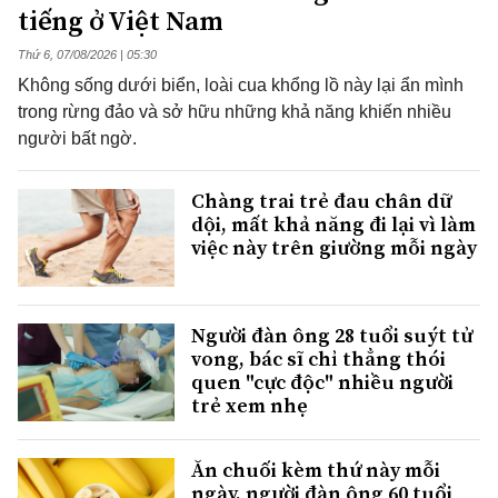
tiếng ở Việt Nam
Thứ 6, 07/08/2026 | 05:30
Không sống dưới biển, loài cua khổng lồ này lại ẩn mình
trong rừng đảo và sở hữu những khả năng khiến nhiều
người bất ngờ.
Chàng trai trẻ đau chân dữ
dội, mất khả năng đi lại vì làm
việc này trên giường mỗi ngày
Người đàn ông 28 tuổi suýt tử
vong, bác sĩ chỉ thẳng thói
quen "cực độc" nhiều người
trẻ xem nhẹ
Ăn chuối kèm thứ này mỗi
ngày, người đàn ông 60 tuổi