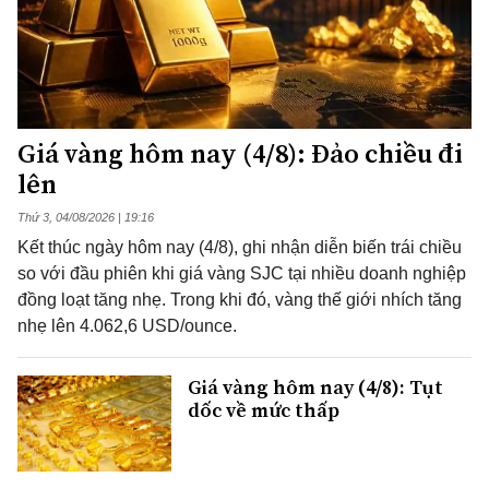
Giá vàng hôm nay (4/8): Đảo chiều đi
lên
Thứ 3, 04/08/2026 | 19:16
Kết thúc ngày hôm nay (4/8), ghi nhận diễn biến trái chiều
so với đầu phiên khi giá vàng SJC tại nhiều doanh nghiệp
đồng loạt tăng nhẹ. Trong khi đó, vàng thế giới nhích tăng
nhẹ lên 4.062,6 USD/ounce.
Giá vàng hôm nay (4/8): Tụt
dốc về mức thấp