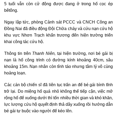
5 tuổi vẫn còn cử động được đang ở trong hố cọc ép
bêtông.
Ngay lập tức, phòng Cảnh sát PCCC và CNCH Công an
Đồng Nai đã điều động Đội Chữa cháy và cứu nạn cứu hộ
khu vực Nhơn Trạch khẩn trương đến hiện trường triển
khai công tác cứu hộ.
Thông tin trên
Thanh Niên,
tại hiện trường, nơi bé gái bị
nạn là hố công trình có đường kính khoảng 40cm, sâu
khoảng 15m. Nạn nhân còn tỉnh táo nhưng tâm lý vô cùng
hoảng loạn.
Các cán bộ chiến sĩ đã liên tục trấn an để bé gái bình tĩnh
trở lại. Do miệng hố quá nhỏ không thể tiếp cận, việc mở
rộng hố để xuống dưới thì tốn nhiều thời gian và khó khăn,
lực lượng cứu hộ quyết định thả dây xuống rồi hướng dẫn
bé gái tự buộc vào người để kéo lên.