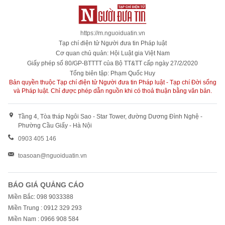
https://m.nguoiduatin.vn
Tạp chí điện tử Người đưa tin Pháp luật
Cơ quan chủ quản: Hội Luật gia Việt Nam
Giấy phép số 80/GP-BTTTT của Bộ TT&TT cấp ngày 27/2/2020
Tổng biên tập: Phạm Quốc Huy
Bản quyền thuộc Tạp chí điện tử Người đưa tin Pháp luật - Tạp chí Đời sống
và Pháp luật. Chỉ được phép dẫn nguồn khi có thoả thuận bằng văn bản.
Tầng 4, Tòa tháp Ngôi Sao - Star Tower, đường Dương Đình Nghệ -
Phường Cầu Giấy - Hà Nội
0903 405 146
toasoan@nguoiduatin.vn
BÁO GIÁ QUẢNG CÁO
Miền Bắc: 098 9033388
Miền Trung : 0912 329 293
Miền Nam : 0966 908 584