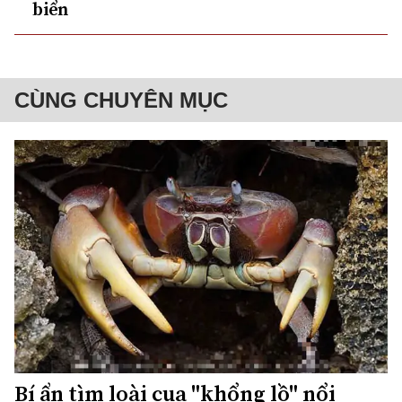
biển
CÙNG CHUYÊN MỤC
Bí ẩn tìm loài cua "khổng lồ" nổi