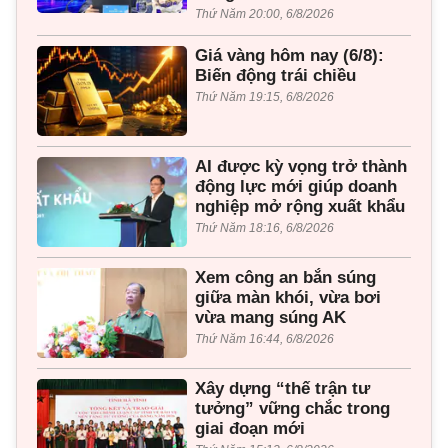
Thứ Năm 20:00, 6/8/2026
Giá vàng hôm nay (6/8):
Biến động trái chiều
Thứ Năm 19:15, 6/8/2026
AI được kỳ vọng trở thành
động lực mới giúp doanh
nghiệp mở rộng xuất khẩu
Thứ Năm 18:16, 6/8/2026
Xem công an bắn súng
giữa màn khói, vừa bơi
vừa mang súng AK
Thứ Năm 16:44, 6/8/2026
Xây dựng “thế trận tư
tưởng” vững chắc trong
giai đoạn mới