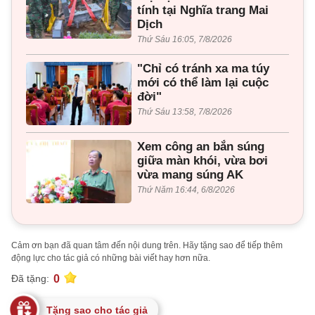
tính tại Nghĩa trang Mai
Dịch
Thứ Sáu 16:05, 7/8/2026
"Chỉ có tránh xa ma túy
mới có thể làm lại cuộc
đời"
Thứ Sáu 13:58, 7/8/2026
Xem công an bắn súng
giữa màn khói, vừa bơi
vừa mang súng AK
Thứ Năm 16:44, 6/8/2026
Cảm ơn bạn đã quan tâm đến nội dung trên. Hãy tặng sao để tiếp thêm
động lực cho tác giả có những bài viết hay hơn nữa.
0
Đã tặng:
Tặng sao cho tác giả