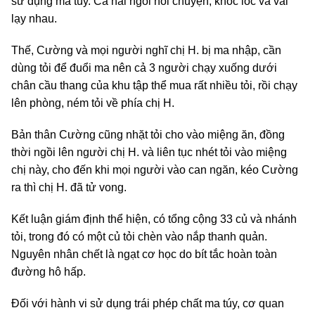
sử dụng ma túy. Cả hai ngồi nói chuyện, khóc lóc và vái
lạy nhau.
Thế, Cường và mọi người nghĩ chị H. bị ma nhập, cần
dùng tỏi để đuổi ma nên cả 3 người chạy xuống dưới
chân cầu thang của khu tập thể mua rất nhiều tỏi, rồi chạy
lên phòng, ném tỏi về phía chị H.
Bản thân Cường cũng nhặt tỏi cho vào miệng ăn, đồng
thời ngồi lên người chị H. và liên tục nhét tỏi vào miệng
chị này, cho đến khi mọi người vào can ngăn, kéo Cường
ra thì chị H. đã tử vong.
Kết luận giám định thể hiện, có tổng cộng 33 củ và nhánh
tỏi, trong đó có một củ tỏi chèn vào nắp thanh quản.
Nguyên nhân chết là ngạt cơ học do bít tắc hoàn toàn
đường hô hấp.
Đối với hành vi sử dụng trái phép chất ma túy, cơ quan