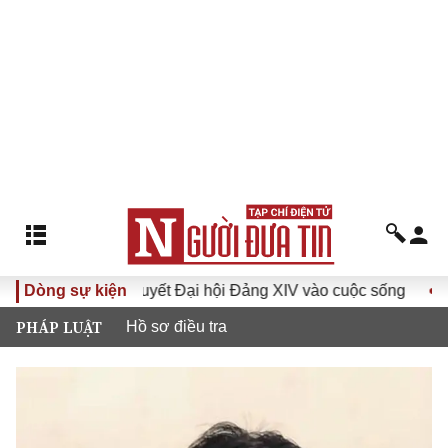
Đưa Nghị quyết Đại hội Đảng XIV vào cuộc sống
Dòng sự kiện
Hướng tớ
PHÁP LUẬT
Hồ sơ điều tra