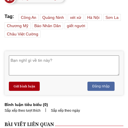
Tag:
Công An
Quảng Ninh
xét xử
Hà Nội
Sơn La
Chương Mỹ
Báo Nhân Dân
giết người
Châu Việt Cường
Gửi bình luận
Đăng nhập
Bình luận tiêu biểu (
0
)
|
Sắp xếp theo lượt thích
Sắp xếp theo ngày
BÀI VIẾT LIÊN QUAN