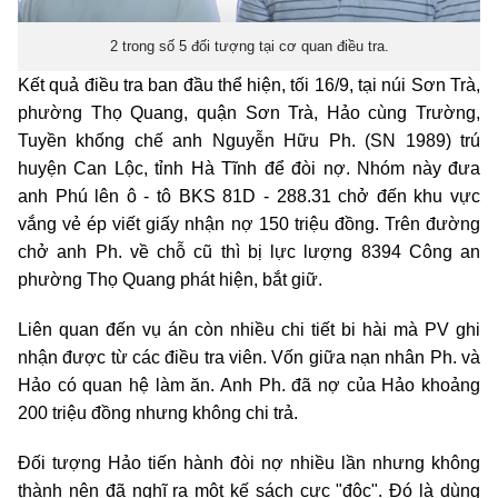
2 trong số 5 đối tượng tại cơ quan điều tra.
Kết quả điều tra ban đầu thể hiện, tối 16/9, tại núi Sơn Trà,
phường Thọ Quang, quận Sơn Trà, Hảo cùng Trường,
Tuyền khống chế anh Nguyễn Hữu Ph. (SN 1989) trú
huyện Can Lộc, tỉnh Hà Tĩnh để đòi nợ. Nhóm này đưa
anh Phú lên ô - tô BKS 81D - 288.31 chở đến khu vực
vắng vẻ ép viết giấy nhận nợ 150 triệu đồng. Trên đường
chở anh Ph. về chỗ cũ thì bị lực lượng 8394 Công an
phường Thọ Quang phát hiện, bắt giữ.
Liên quan đến vụ án còn nhiều chi tiết bi hài mà PV ghi
nhận được từ các điều tra viên. Vốn giữa nạn nhân Ph. và
Hảo có quan hệ làm ăn. Anh Ph. đã nợ của Hảo khoảng
200 triệu đồng nhưng không chi trả.
Đối tượng Hảo tiến hành đòi nợ nhiều lần nhưng không
thành nên đã nghĩ ra một kế sách cực "độc". Đó là dùng