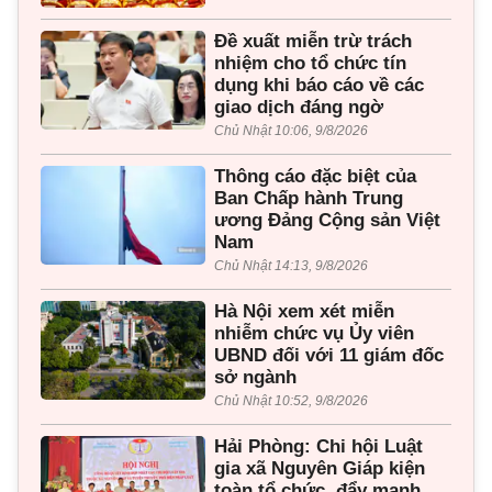
Đề xuất miễn trừ trách
nhiệm cho tổ chức tín
dụng khi báo cáo về các
giao dịch đáng ngờ
Chủ Nhật 10:06, 9/8/2026
Thông cáo đặc biệt của
Ban Chấp hành Trung
ương Đảng Cộng sản Việt
Nam
Chủ Nhật 14:13, 9/8/2026
Hà Nội xem xét miễn
nhiễm chức vụ Ủy viên
UBND đối với 11 giám đốc
sở ngành
Chủ Nhật 10:52, 9/8/2026
Hải Phòng: Chi hội Luật
gia xã Nguyên Giáp kiện
toàn tổ chức, đẩy mạnh