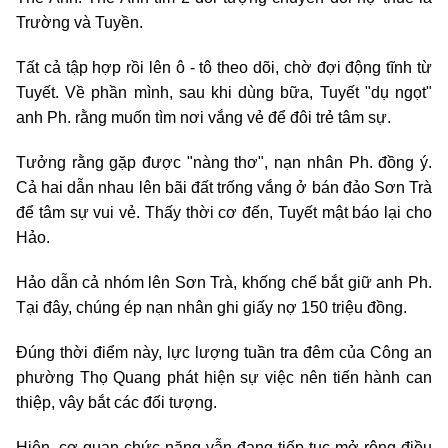
Trường và Tuyền.
Tất cả tập hợp rồi lên ô - tô theo dõi, chờ đợi động tĩnh từ
Tuyết. Về phần mình, sau khi dùng bữa, Tuyết "dụ ngọt"
anh Ph. rằng muốn tìm nơi vắng vẻ để đôi trẻ tâm sự.
Tưởng rằng gặp được "nàng thơ", nạn nhân Ph. đồng ý.
Cả hai dẫn nhau lên bãi đất trống vắng ở bán đảo Sơn Trà
để tâm sự vui vẻ. Thấy thời cơ đến, Tuyết mật báo lại cho
Hảo.
Hảo dẫn cả nhóm lên Sơn Trà, khống chế bắt giữ anh Ph.
Tại đây, chúng ép nạn nhân ghi giấy nợ 150 triệu đồng.
Đúng thời điểm này, lực lượng tuần tra đêm của Công an
phường Thọ Quang phát hiện sự việc nên tiến hành can
thiệp, vây bắt các đối tượng.
Hiện, cơ quan chức năng vẫn đang tiếp tục mở rộng điều