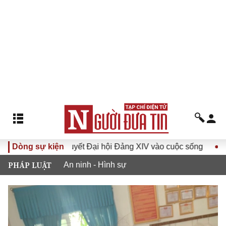
a Nghị quyết Đại hội Đảng XIV vào cuộc sống
Dòng sự kiện
Hướng tới 
PHÁP LUẬT
An ninh - Hình sự