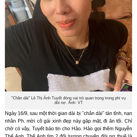
"Chân dài" Lê Thị Ánh Tuyết đóng vai trò quan trọng trong phi vụ
đòi nợ. Ảnh: VT
Ngày 16/9, sau một thời gian dài bị "chân dài" tán tỉnh, nạn
nhân Ph. mời cô gái xinh đẹp này gặp mặt, đi ăn tối. Chỉ
chờ có vậy, Tuyết báo tin cho Hảo. Hảo gọi thêm Nguyễn
Thế Anh. Thế Anh tìm 2 đối tượng chuyên đòi nợ thuê là