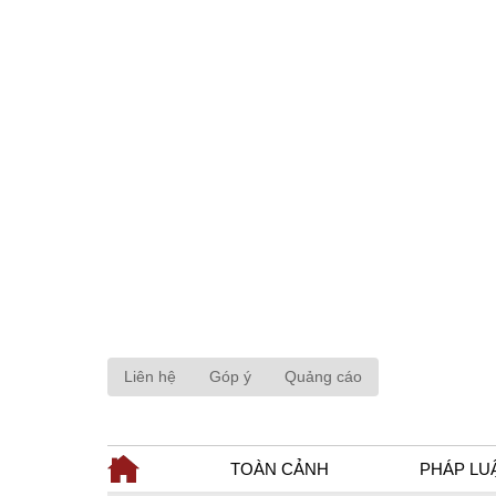
Liên hệ
Góp ý
Quảng cáo
TOÀN CẢNH
PHÁP LU