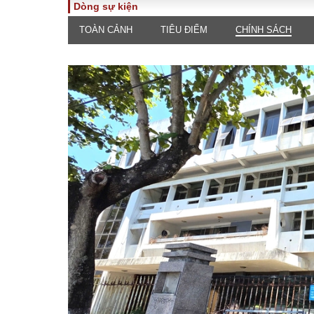
Dòng sự kiện
TOÀN CẢNH
TIÊU ĐIỂM
CHÍNH SÁCH
TOÀN CẢNH
PHÁP 
Tiêu điểm
Dòng ch
luật
Chính sách
Góc nhìn 
Sự kiện
Hồ sơ đi
Đối thoại
Tiếng nó
Thế giới
An ninh 
ĐA CHIỀU
INFOC
Quan điểm