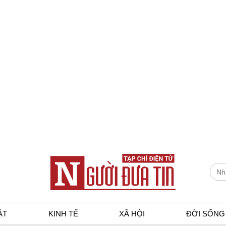
ẬT
KINH TẾ
XÃ HỘI
ĐỜI SỐNG