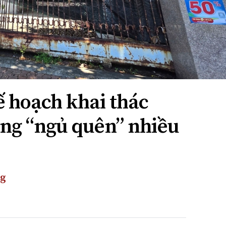
ế hoạch khai thác
ông “ngủ quên” nhiều
ng