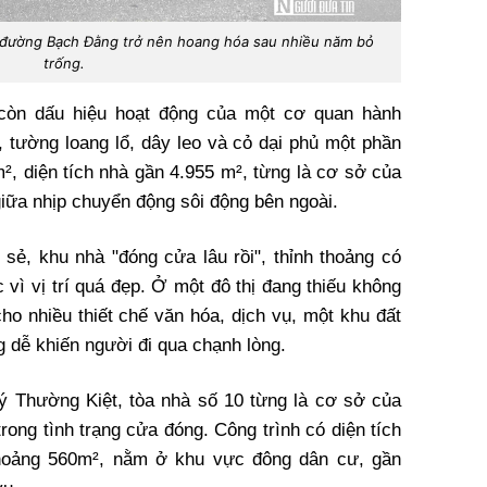
n đường Bạch Đằng trở nên hoang hóa sau nhiều năm bỏ
trống.
còn dấu hiệu hoạt động của một cơ quan hành
i, tường loang lổ, dây leo và cỏ dại phủ một phần
m², diện tích nhà gần 4.955 m², từng là cơ sở của
iữa nhịp chuyển động sôi động bên ngoài.
sẻ, khu nhà "đóng cửa lâu rồi", thỉnh thoảng có
c vì vị trí quá đẹp. Ở một đô thị đang thiếu không
ho nhiều thiết chế văn hóa, dịch vụ, một khu đất
 dễ khiến người đi qua chạnh lòng.
ý Thường Kiệt, tòa nhà số 10 từng là cơ sở của
rong tình trạng cửa đóng. Công trình có diện tích
khoảng 560m², nằm ở khu vực đông dân cư, gần