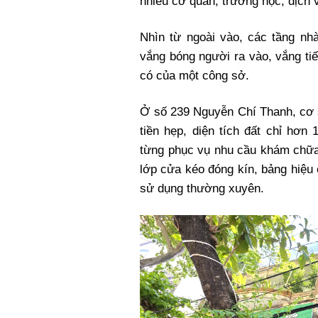
nhiều cơ quan, trường học, dịch 
Nhìn từ ngoài vào, các tầng nh
vắng bóng người ra vào, vắng ti
có của một công sở.
Ở số 239 Nguyễn Chí Thanh, cơ s
tiền hẹp, diện tích đất chỉ hơn
từng phục vụ nhu cầu khám chữa
lớp cửa kéo đóng kín, bảng hiệu 
sử dụng thường xuyên.