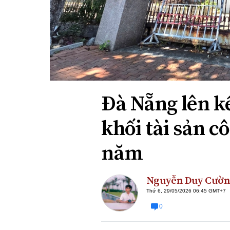
Xi nhan Trái Phải
Bạn đọc viết
Đà Nẵng lên k
khối tài sản c
năm
Nguyễn Duy Cườ
Thứ 6, 29/05/2026 06:45 GMT+7
0