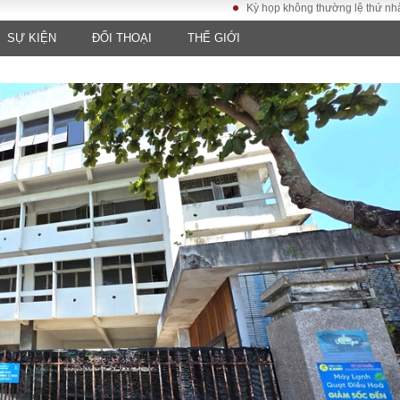
Kỳ họp không thường lệ thứ nhất, Quốc hội
SỰ KIỆN
ĐỐI THOẠI
THẾ GIỚI
LUẬT
KINH TẾ
XÃ HỘI
ảy pháp
Bất động sản
Dân sinh
Tài chính - Ngân
Giáo dục
luật gia
hàng
Văn hoá
ều tra
Kinh tế vĩ mô
Môi trườn
i công dân
Hồ sơ doanh
Giao thông
nghiệp
- Hình sự
Xu hướng thị
trường
Tiêu dùng và dư
luận
Công nghệ
US