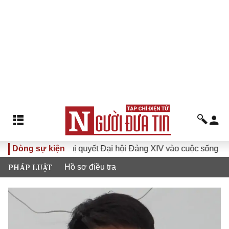
Dòng sự kiện
Đưa Nghị quyết Đại hội Đảng XIV vào cuộc sống
Hướ
PHÁP LUẬT
Hồ sơ điều tra