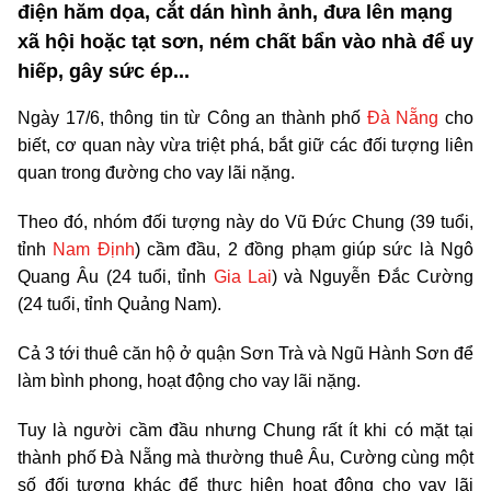
điện hăm dọa, cắt dán hình ảnh, đưa lên mạng
xã hội hoặc tạt sơn, ném chất bẩn vào nhà để uy
hiếp, gây sức ép...
Ngày 17/6, thông tin từ Công an thành phố
Đà Nẵng
cho
biết, cơ quan này vừa triệt phá, bắt giữ các đối tượng liên
quan trong đường cho vay lãi nặng.
Theo đó, nhóm đối tượng này do Vũ Đức Chung (39 tuổi,
tỉnh
Nam Định
) cầm đầu, 2 đồng phạm giúp sức là Ngô
Quang Âu (24 tuổi, tỉnh
Gia Lai
) và Nguyễn Đắc Cường
(24 tuổi, tỉnh Quảng Nam).
Cả 3 tới thuê căn hộ ở quận Sơn Trà và Ngũ Hành Sơn để
làm bình phong, hoạt động cho vay lãi nặng.
Tuy là người cầm đầu nhưng Chung rất ít khi có mặt tại
thành phố Đà Nẵng mà thường thuê Âu, Cường cùng một
số đối tượng khác để thực hiện hoạt động cho vay lãi