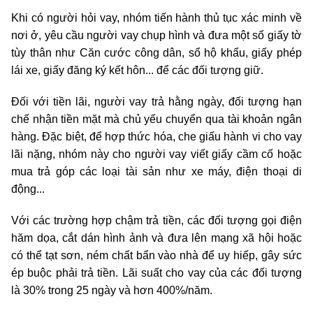
Khi có người hỏi vay, nhóm tiến hành thủ tục xác minh về
nơi ở, yêu cầu người vay chụp hình và đưa một số giấy tờ
tùy thân như Căn cước công dân, sổ hộ khẩu, giấy phép
lái xe, giấy đăng ký kết hôn... để các đối tượng giữ.
Đối với tiền lãi, người vay trả hằng ngày, đối tượng hạn
chế nhận tiền mặt mà chủ yếu chuyển qua tài khoản ngân
hàng. Đặc biệt, để hợp thức hóa, che giấu hành vi cho vay
lãi nặng, nhóm này cho người vay viết giấy cầm cố hoặc
mua trả góp các loại tài sản như xe máy, điện thoại di
động...
Với các trường hợp chậm trả tiền, các đối tượng gọi điện
hăm dọa, cắt dán hình ảnh và đưa lên mạng xã hội hoặc
có thể tạt sơn, ném chất bẩn vào nhà để uy hiếp, gây sức
ép buộc phải trả tiền. Lãi suất cho vay của các đối tượng
là 30% trong 25 ngày và hơn 400%/năm.