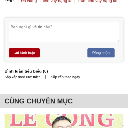
Đà Nẵng
cho vay nặng lãi
trùm cho vay nặng lãi
Gửi bình luận
Đăng nhập
Bình luận tiêu biểu (
0
)
|
Sắp xếp theo lượt thích
Sắp xếp theo ngày
CÙNG CHUYÊN MỤC