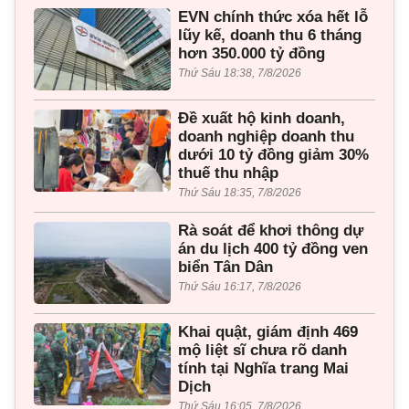
EVN chính thức xóa hết lỗ
lũy kế, doanh thu 6 tháng
hơn 350.000 tỷ đồng
Thứ Sáu 18:38, 7/8/2026
Đề xuất hộ kinh doanh,
doanh nghiệp doanh thu
dưới 10 tỷ đồng giảm 30%
thuế thu nhập
Thứ Sáu 18:35, 7/8/2026
Rà soát để khơi thông dự
án du lịch 400 tỷ đồng ven
biển Tân Dân
Thứ Sáu 16:17, 7/8/2026
Khai quật, giám định 469
mộ liệt sĩ chưa rõ danh
tính tại Nghĩa trang Mai
Dịch
Thứ Sáu 16:05, 7/8/2026