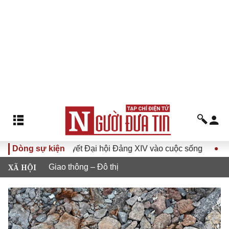
a Nghị quyết Đại hội Đảng XIV vào cuộc sống
Dòng sự kiện
Hướng tới 
XÃ HỘI
Giao thông – Đô thị