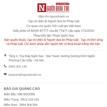
https://m.nguoiduatin.vn
Tạp chí điện tử Người đưa tin Pháp luật
Cơ quan chủ quản: Hội Luật gia Việt Nam
Giấy phép số 80/GP-BTTTT của Bộ TT&TT cấp ngày 27/2/2020
Tổng biên tập: Phạm Quốc Huy
Bản quyền thuộc Tạp chí điện tử Người đưa tin Pháp luật - Tạp chí Đời sống
và Pháp luật. Chỉ được phép dẫn nguồn khi có thoả thuận bằng văn bản.
Tầng 4, Tòa tháp Ngôi Sao - Star Tower, đường Dương Đình Nghệ -
Phường Cầu Giấy - Hà Nội
0903 405 146
toasoan@nguoiduatin.vn
BÁO GIÁ QUẢNG CÁO
Miền Bắc: 098 9033388
Miền Trung : 0912 329 293
Miền Nam : 0966 908 584