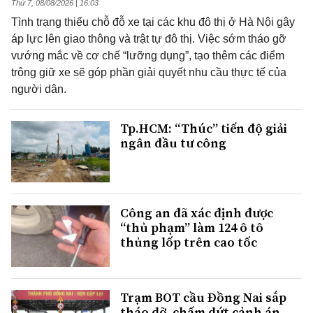
Thứ 7, 08/08/2026 | 16:03
Tình trạng thiếu chỗ đỗ xe tại các khu đô thị ở Hà Nội gây
áp lực lên giao thông và trật tự đô thị. Việc sớm tháo gỡ
vướng mắc về cơ chế “lưỡng dụng”, tạo thêm các điểm
trông giữ xe sẽ góp phần giải quyết nhu cầu thực tế của
người dân.
Tp.HCM: “Thúc” tiến độ giải
ngân đầu tư công
Công an đã xác định được
“thủ phạm” làm 124 ô tô
thủng lốp trên cao tốc
Trạm BOT cầu Đồng Nai sắp
tháo dỡ, chấm dứt cảnh án