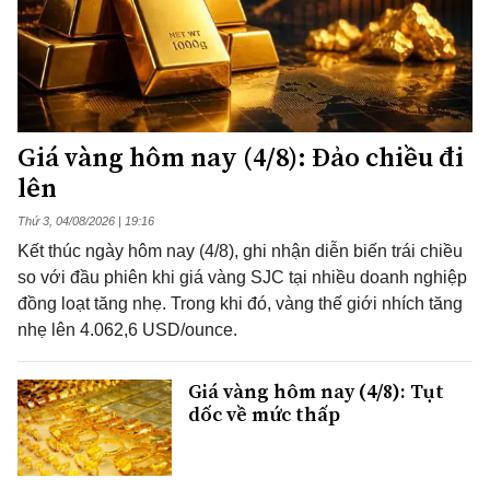
Giá vàng hôm nay (4/8): Đảo chiều đi
lên
Thứ 3, 04/08/2026 | 19:16
Kết thúc ngày hôm nay (4/8), ghi nhận diễn biến trái chiều
so với đầu phiên khi giá vàng SJC tại nhiều doanh nghiệp
đồng loạt tăng nhẹ. Trong khi đó, vàng thế giới nhích tăng
nhẹ lên 4.062,6 USD/ounce.
Giá vàng hôm nay (4/8): Tụt
dốc về mức thấp