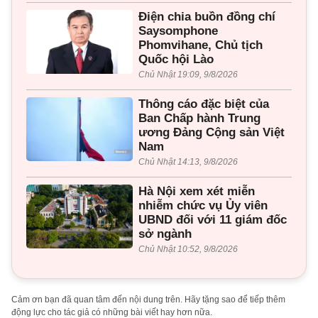
Điện chia buồn đồng chí
Saysomphone
Phomvihane, Chủ tịch
Quốc hội Lào
Chủ Nhật 19:09, 9/8/2026
Thông cáo đặc biệt của
Ban Chấp hành Trung
ương Đảng Cộng sản Việt
Nam
Chủ Nhật 14:13, 9/8/2026
Hà Nội xem xét miễn
nhiễm chức vụ Ủy viên
UBND đối với 11 giám đốc
sở ngành
Chủ Nhật 10:52, 9/8/2026
Cảm ơn bạn đã quan tâm đến nội dung trên. Hãy tặng sao để tiếp thêm
động lực cho tác giả có những bài viết hay hơn nữa.