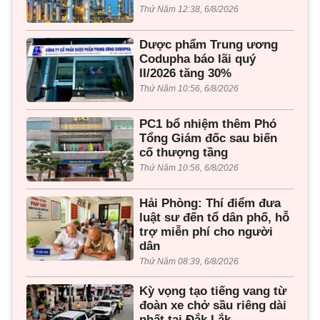
Thứ Năm 12:38, 6/8/2026
Dược phẩm Trung ương
Codupha báo lãi quý
II/2026 tăng 30%
Thứ Năm 10:56, 6/8/2026
PC1 bổ nhiệm thêm Phó
Tổng Giám đốc sau biến
cố thượng tầng
Thứ Năm 10:56, 6/8/2026
Hải Phòng: Thí điểm đưa
luật sư đến tổ dân phố, hỗ
trợ miễn phí cho người
dân
Thứ Năm 08:39, 6/8/2026
Kỳ vọng tạo tiếng vang từ
đoàn xe chở sầu riêng dài
nhất tại Đắk Lắk