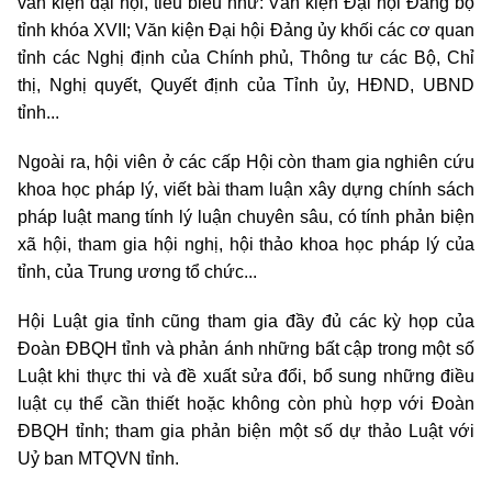
văn kiện đại hội, tiêu biểu như: Văn kiện Đại hội Đảng bộ
tỉnh khóa XVII; Văn kiện Đại hội Đảng ủy khối các cơ quan
tỉnh các Nghị định của Chính phủ, Thông tư các Bộ, Chỉ
thị, Nghị quyết, Quyết định của Tỉnh ủy, HĐND, UBND
tỉnh...
Ngoài ra, hội viên ở các cấp Hội còn tham gia nghiên cứu
khoa học pháp lý, viết bài tham luận xây dựng chính sách
pháp luật mang tính lý luận chuyên sâu, có tính phản biện
xã hội, tham gia hội nghị, hội thảo khoa học pháp lý của
tỉnh, của Trung ương tổ chức...
Hội Luật gia tỉnh cũng tham gia đầy đủ các kỳ họp của
Đoàn ĐBQH tỉnh và phản ánh những bất cập trong một số
Luật khi thực thi và đề xuất sửa đổi, bổ sung những điều
luật cụ thể cần thiết hoặc không còn phù hợp với Đoàn
ĐBQH tỉnh; tham gia phản biện một số dự thảo Luật với
Uỷ ban MTQVN tỉnh.