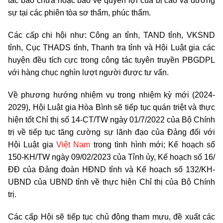
tác bào chữa hoặc bảo vệ quyền lợi của bị cáo và đương
sự tại các phiên tòa sơ thẩm, phúc thẩm.
Các cấp chi hội như: Công an tỉnh, TAND tỉnh, VKSND
tỉnh, Cục THADS tỉnh, Thanh tra tỉnh và Hội Luật gia các
huyện đều tích cực trong công tác tuyên truyền PBGDPL
với hàng chục nghìn lượt người được tư vấn.
Về phương hướng nhiệm vụ trong nhiệm kỳ mới (2024-
2029), Hội Luật gia Hòa Bình sẽ tiếp tục quán triệt và thực
hiện tốt Chỉ thị số 14-CT/TW ngày 01/7/2022 của Bộ Chính
trị về tiếp tục tăng cường sự lãnh đạo của Đảng đối với
Hội Luật gia
Việt Nam
trong tình hình mới; Kế hoạch số
150-KH/TW ngày 09/02/2023 của Tỉnh ủy, Kế hoạch số 16/
ĐĐ của Đảng đoàn HĐND tỉnh và Kế hoạch số 132/KH-
UBND của UBND tỉnh về thực hiện Chỉ thị của Bộ Chính
trị.
Các cấp Hội sẽ tiếp tục chủ động tham mưu, đề xuất các