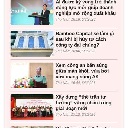
AI được kỳ vọng trở thành
động lực mới giúp doanh
nghiệp mở rộng xuất khẩu
Thứ Năm 18:16, 6/8/2026
Bamboo Capital sẽ làm gì
sau khi bị hủy tư cách
công ty đại chúng?
Thứ Năm 18:06, 6/8/2026
Xem công an bắn súng
giữa màn khói, vừa bơi
vừa mang súng AK
Thứ Năm 16:44, 6/8/2026
Xây dựng “thế trận tư
tưởng” vững chắc trong
giai đoạn mới
Thứ Năm 15:13, 6/8/2026