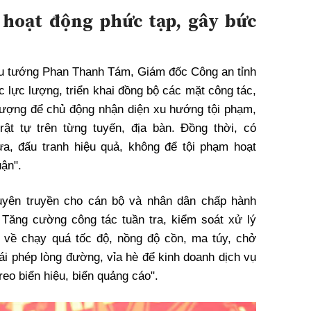
hoạt động phức tạp, gây bức
hiếu tướng Phan Thanh Tám, Giám đốc Công an tỉnh
c lực lượng, triển khai đồng bộ các mặt công tác,
 lượng để chủ động nhận diện xu hướng tội phạm,
rật tự trên từng tuyến, địa bàn. Đồng thời, có
a, đấu tranh hiệu quả, không để tội phạm hoạt
ận".
uyên truyền cho cán bộ và nhân dân chấp hành
 Tăng cường công tác tuần tra, kiểm soát xử lý
 về chạy quá tốc độ, nồng độ cồn, ma túy, chở
rái phép lòng đường, vỉa hè để kinh doanh dịch vụ
reo biển hiệu, biển quảng cáo".