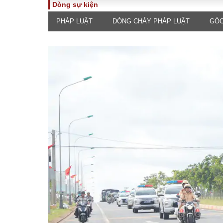
Dòng sự kiện
PHÁP LUẬT
DÒNG CHẢY PHÁP LUẬT
GÓC
TOÀN CẢNH
PHÁP 
Tiêu điểm
Dòng ch
luật
Chính sách
Góc nhìn 
Sự kiện
Hồ sơ đi
Đối thoại
Tiếng nó
Thế giới
An ninh 
ĐA CHIỀU
INFOC
Quan điểm