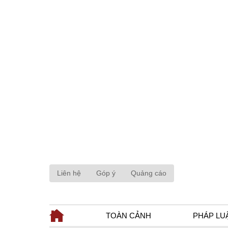
Liên hệ
Góp ý
Quảng cáo
TOÀN CẢNH
PHÁP LU