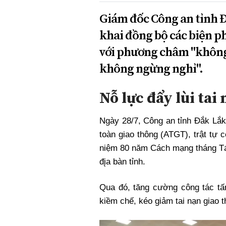
Giám đốc Công an tỉnh Đ
khai đồng bộ các biện ph
với phương châm "không 
không ngừng nghỉ".
Nỗ lực đẩy lùi tai
Ngày 28/7, Công an tỉnh Đắk Lắk
toàn giao thông (ATGT), trật tự c
niệm 80 năm Cách mạng tháng Tá
đįa bàn tỉnh.
Qua đó, tăng cường công tác tấn
kiềm chế, kéo giảm tai nạn giao th