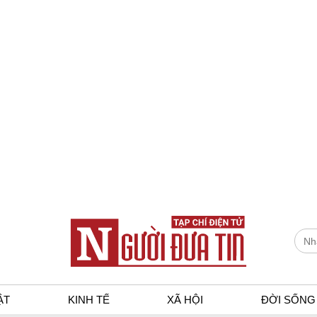
ẬT
KINH TẾ
XÃ HỘI
ĐỜI SỐNG