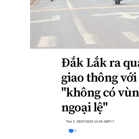
Xi nhan Trái Phải
Bạn đọc viết
Đắk Lắk ra qu
giao thông vớ
"không có vùn
ngoại lệ"
Thứ 2, 28/07/2025 13:45 GMT+7
0