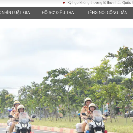
Kỳ họp không thường lệ thứ nhất, Quốc hội khóa X
 NHÌN LUẬT GIA
HỒ SƠ ĐIỀU TRA
TIẾNG NÓI CÔNG DÂN
LUẬT
KINH TẾ
XÃ HỘI
ảy pháp
Bất động sản
Dân sinh
Tài chính - Ngân
Giáo dục
luật gia
hàng
Văn hoá
ều tra
Kinh tế vĩ mô
Môi trườn
i công dân
Hồ sơ doanh
Giao thông
nghiệp
- Hình sự
Xu hướng thị
trường
Tiêu dùng và dư
luận
Công nghệ
US