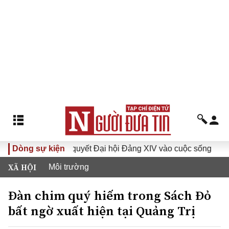
Đưa Nghị quyết Đại hội Đảng XIV vào cuộc sống
Dòng sự kiện
Hướng t
XÃ HỘI
Môi trường
Đàn chim quý hiếm trong Sách Đỏ
bất ngờ xuất hiện tại Quảng Trị