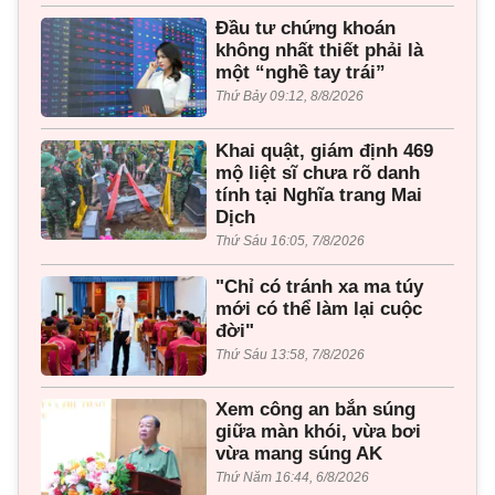
Đầu tư chứng khoán
không nhất thiết phải là
một “nghề tay trái”
Thứ Bảy 09:12, 8/8/2026
Khai quật, giám định 469
mộ liệt sĩ chưa rõ danh
tính tại Nghĩa trang Mai
Dịch
Thứ Sáu 16:05, 7/8/2026
"Chỉ có tránh xa ma túy
mới có thể làm lại cuộc
đời"
Thứ Sáu 13:58, 7/8/2026
Xem công an bắn súng
giữa màn khói, vừa bơi
vừa mang súng AK
Thứ Năm 16:44, 6/8/2026