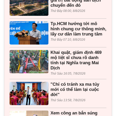
giá trị bất động sản dịch
chuyển đến đó
Thứ Bảy 08:00, 8/8/2026
Tp.HCM hướng tới mô
hình chung cư thông minh,
lấy cư dân làm trung tâm
Thứ Bảy 07:10, 8/8/2026
Khai quật, giám định 469
mộ liệt sĩ chưa rõ danh
tính tại Nghĩa trang Mai
Dịch
Thứ Sáu 16:05, 7/8/2026
"Chỉ có tránh xa ma túy
mới có thể làm lại cuộc
đời"
Thứ Sáu 13:58, 7/8/2026
Xem công an bắn súng