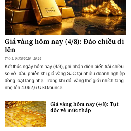
Giá vàng hôm nay (4/8): Đảo chiều đi
lên
Thứ 3, 04/08/2026 | 19:16
Kết thúc ngày hôm nay (4/8), ghi nhận diễn biến trái chiều
so với đầu phiên khi giá vàng SJC tại nhiều doanh nghiệp
đồng loạt tăng nhẹ. Trong khi đó, vàng thế giới nhích tăng
nhẹ lên 4.062,6 USD/ounce.
Giá vàng hôm nay (4/8): Tụt
dốc về mức thấp