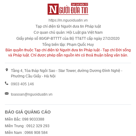
https://m.nguoiduatin.vn
Tạp chí điện tử Người đưa tin Pháp luật
Cơ quan chủ quản: Hội Luật gia Việt Nam
Giấy phép số 80/GP-BTTTT của Bộ TT&TT cấp ngày 27/2/2020
Tổng biên tập: Phạm Quốc Huy
Bản quyền thuộc Tạp chí điện tử Người đưa tin Pháp luật - Tạp chí Đời sống
và Pháp luật. Chỉ được phép dẫn nguồn khi có thoả thuận bằng văn bản.
Tầng 4, Tòa tháp Ngôi Sao - Star Tower, đường Dương Đình Nghệ -
Phường Cầu Giấy - Hà Nội
0903 405 146
toasoan@nguoiduatin.vn
BÁO GIÁ QUẢNG CÁO
Miền Bắc: 098 9033388
Miền Trung : 0912 329 293
Miền Nam : 0966 908 584