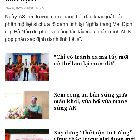
Thứ 6, 07/08/2026 | 16:05
Ngày 7/8, lực lượng chức năng bắt đầu khai quật các
phần mộ liệt sĩ chưa rõ danh tính tại Nghĩa trang Mai Dịch
(Tp.Hà Nội) để phục vụ công tác lấy mẫu, giám định ADN,
góp phần xác định danh tính liệt sĩ.
"Chỉ có tránh xa ma túy mới
có thể làm lại cuộc đời"
Xem công an bắn súng giữa
màn khói, vừa bơi vừa mang
súng AK
Xây dựng “thế trận tư tưởng”
vững chắc trong giai đoạn mới