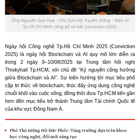
Ông Nguyễn Quý Hoà - Chủ tịch Hội Truyền thông - Điện tử
Tp.Hồ Chí Minh công bố ra mắt Conviction 2025.
Ngày hội Công nghệ Tp.Hồ Chí Minh 2025 (Conviction
2025) là ngày hội Blockchain và AI quy mô lớn diễn ra
trong 2 ngày 9–10/08/2025 tại Trung tâm hội nghị
Thiskyhall Tp.HCM, với chủ đề "Kỷ nguyên cộng hưởng
giữa Blockchain và AI". Sự kiện hướng tới mục tiêu phổ
cập tri thức về blockchain, thúc đẩy ứng dụng công nghệ
chuỗi khối vào cuộc sống, đồng thời đưa Tp.HCM tiến gần
hơn đến mục tiêu trở thành Trung tâm Tài chính Quốc tế
của khu vực Đông Nam Á.
Phó Thủ tướng Hồ Đức Phớc: Tăng trưởng dựa trên khoa
học công nghệ, đổi mới sáng tạo