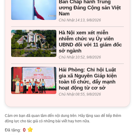
Ban Chấp hành Trung
ương Đảng Cộng sản Việt
Nam
Chủ Nhật 14:13, 9/8/2026
Hà Nội xem xét miễn
nhiễm chức vụ Ủy viên
UBND đối với 11 giám đốc
sở ngành
Chủ Nhật 10:52, 9/8/2026
Hải Phòng: Chi hội Luật
gia xã Nguyên Giáp kiện
toàn tổ chức, đẩy mạnh
hoạt động từ cơ sở
Chủ Nhật 08:55, 9/8/2026
Cảm ơn bạn đã quan tâm đến nội dung trên. Hãy tặng sao để tiếp thêm
động lực cho tác giả có những bài viết hay hơn nữa.
0
Đã tặng: