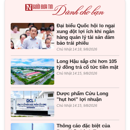
Đại biểu Quốc hội lo ngại
xung đột lợi ích khi ngân
hàng quản lý tài sản đảm
bảo trái phiếu
Chủ Nhật 14:18, 9/8/2026
Long Hậu sắp chi hơn 105
tỷ đồng trả cổ tức tiền mặt
Chủ Nhật 14:15, 9/8/2026
Dược phẩm Cửu Long
"hụt hơi" lợi nhuận
Chủ Nhật 14:15, 9/8/2026
Thông cáo đặc biệt của