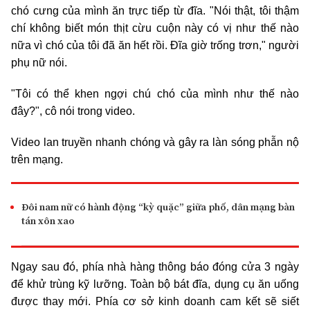
chó cưng của mình ăn trực tiếp từ đĩa. "Nói thật, tôi thậm
chí không biết món thịt cừu cuộn này có vị như thế nào
nữa vì chó của tôi đã ăn hết rồi. Đĩa giờ trống trơn," người
phụ nữ nói.
"Tôi có thể khen ngợi chú chó của mình như thế nào
đây?", cô nói trong video.
Video lan truyền nhanh chóng và gây ra làn sóng phẫn nộ
trên mạng.
Đôi nam nữ có hành động “kỳ quặc” giữa phố, dân mạng bàn
tán xôn xao
Ngay sau đó, phía nhà hàng thông báo đóng cửa 3 ngày
để khử trùng kỹ lưỡng. Toàn bộ bát đĩa, dụng cụ ăn uống
được thay mới. Phía cơ sở kinh doanh cam kết sẽ siết