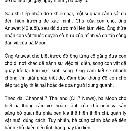
để nó tiếp tục gây nguy hiểm", bà bày tỏ.
Sau khi tiếp nhận đơn khiếu nại, một sĩ quan cảnh sát đã
đến hiện trường để xác minh. Chủ của con chó, ông
Anuwat (40 tuổi), sau đó được mời lên làm việc. Ông thừa
nhận con vật thuộc quyền sở hữu của mình và đã tấn công
đàn vịt của bà Moon.
Ông Anuwat cho biết trước đó ông từng cố gắng đưa con
chó đi nơi khác để tránh sự việc tái diễn, song con vật đã
quay trở lại khu vực sinh sống. Ông cam kết sẽ nhanh
chóng tìm giải pháp triệt để, đảm bảo không để con chó
tiếp tục gây thiệt hại hoặc đe dọa người xung quanh.
Theo đài Channel 7 Thailand (CH7 News), bà Moon cho
biết bà thông cảm với hoàn cảnh của chủ nuôi và sẵn
sàng bỏ qua nếu phía bên kia thể hiện thiện chí, quản lý
vật nuôi đúng cách. Tuy nhiên, bà cũng cảnh báo sẽ tiến
hành khởi kiện nếu tình trạng này tái diễn.