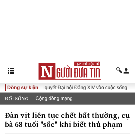
Dòng sự kiện
Đưa Nghị quyết Đại hội Đảng XIV vào cuộc sống
Hướng
ĐỜI SỐNG
Cộng đồng mạng
Đàn vịt liên tục chết bất thường, cụ
bà 68 tuổi "sốc" khi biết thủ phạm