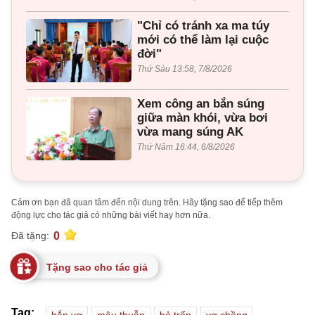
"Chỉ có tránh xa ma túy
mới có thể làm lại cuộc
đời"
Thứ Sáu 13:58, 7/8/2026
Xem công an bắn súng
giữa màn khói, vừa bơi
vừa mang súng AK
Thứ Năm 16:44, 6/8/2026
Cảm ơn bạn đã quan tâm đến nội dung trên. Hãy tặng sao để tiếp thêm
động lực cho tác giả có những bài viết hay hơn nữa.
0
Đã tặng:
Tặng sao cho tác giả
Tag:
bắn vợ
mâu thuẫn
bỏ trốn
vợ chồng