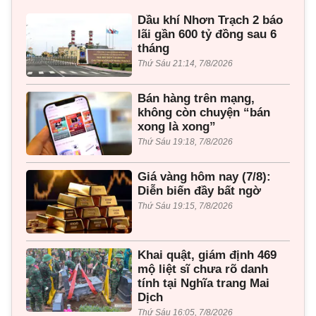
Dầu khí Nhơn Trạch 2 báo
lãi gần 600 tỷ đồng sau 6
tháng
Thứ Sáu 21:14, 7/8/2026
Bán hàng trên mạng,
không còn chuyện “bán
xong là xong”
Thứ Sáu 19:18, 7/8/2026
Giá vàng hôm nay (7/8):
Diễn biến đầy bất ngờ
Thứ Sáu 19:15, 7/8/2026
Khai quật, giám định 469
mộ liệt sĩ chưa rõ danh
tính tại Nghĩa trang Mai
Dịch
Thứ Sáu 16:05, 7/8/2026