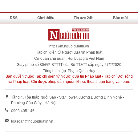
RSS
Giới thiệu
Tin tức 24h
Báo mới
https://m.nguoiduatin.vn
Tạp chí điện tử Người đưa tin Pháp luật
Cơ quan chủ quản: Hội Luật gia Việt Nam
Giấy phép số 80/GP-BTTTT của Bộ TT&TT cấp ngày 27/2/2020
Tổng biên tập: Phạm Quốc Huy
Bản quyền thuộc Tạp chí điện tử Người đưa tin Pháp luật - Tạp chí Đời sống
và Pháp luật. Chỉ được phép dẫn nguồn khi có thoả thuận bằng văn bản.
Tầng 4, Tòa tháp Ngôi Sao - Star Tower, đường Dương Đình Nghệ -
Phường Cầu Giấy - Hà Nội
0903 405 146
toasoan@nguoiduatin.vn