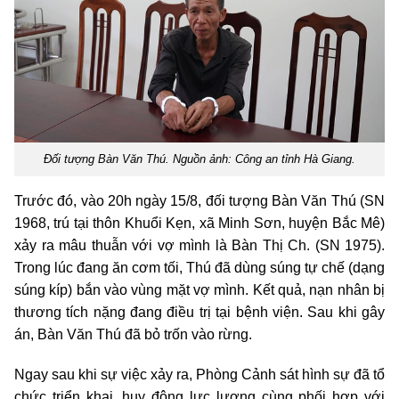
Đối tượng Bàn Văn Thú. Nguồn ảnh: Công an tỉnh Hà Giang.
Trước đó, vào 20h ngày 15/8, đối tượng Bàn Văn Thú (SN
1968, trú tại thôn Khuổi Kẹn, xã Minh Sơn, huyện Bắc Mê)
xảy ra mâu thuẫn với vợ mình là Bàn Thị Ch. (SN 1975).
Trong lúc đang ăn cơm tối, Thú đã dùng súng tự chế (dạng
súng kíp) bắn vào vùng mặt vợ mình. Kết quả, nạn nhân bị
thương tích nặng đang điều trị tại bệnh viện. Sau khi gây
án, Bàn Văn Thú đã bỏ trốn vào rừng.
Ngay sau khi sự việc xảy ra, Phòng Cảnh sát hình sự đã tổ
chức triển khai, huy động lực lượng cùng phối hợp với