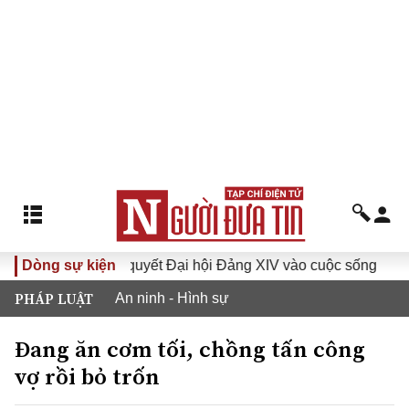
Đưa Nghị quyết Đại hội Đảng XIV vào cuộc sống
Dòng sự kiện
Hướng
PHÁP LUẬT
An ninh - Hình sự
Đang ăn cơm tối, chồng tấn công
vợ rồi bỏ trốn