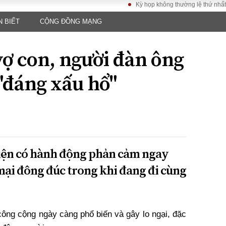
Kỳ họp không thường lệ thứ nhất, Quốc h
N BIẾT
CỘNG ĐỒNG MẠNG
LUẬT
KINH TẾ
XÃ HỘI
ảy pháp
Bất động sản
Dân sinh
vợ con, người đàn ông
Tài chính - Ngân
Giáo dục
luật gia
hàng
Văn hoá
"đáng xấu hổ"
ều tra
Kinh tế vĩ mô
Môi trườn
i công dân
Hồ sơ doanh
Giao thông
nghiệp
- Hình sự
Xu hướng thị
trường
Tiêu dùng và dư
hiện có hành động phản cảm ngay
luận
ại đông đúc trong khi đang đi cùng
Công nghệ
US
công cộng ngày càng phổ biến và gây lo ngại, đặc