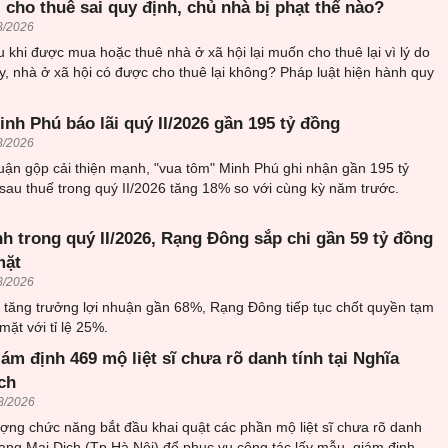
 cho thuê sai quy định, chủ nhà bị phạt thế nào?
8/2026
 khi được mua hoặc thuê nhà ở xã hội lại muốn cho thuê lại vì lý do
, nhà ở xã hội có được cho thuê lại không? Pháp luật hiện hành quy
nh Phú báo lãi quý II/2026 gần 195 tỷ đồng
8/2026
uận gộp cải thiện mạnh, "vua tôm" Minh Phú ghi nhận gần 195 tỷ
sau thuế trong quý II/2026 tăng 18% so với cùng kỳ năm trước.
h trong quý II/2026, Rạng Đông sắp chi gần 59 tỷ đồng
mặt
8/2026
6 tăng trưởng lợi nhuận gần 68%, Rạng Đông tiếp tục chốt quyền tạm
mặt với tỉ lệ 25%.
iám định 469 mộ liệt sĩ chưa rõ danh tính tại Nghĩa
ch
8/2026
ượng chức năng bắt đầu khai quật các phần mộ liệt sĩ chưa rõ danh
trang Mai Dịch (Tp.Hà Nội) để phục vụ công tác lấy mẫu, giám định