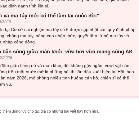
ác định danh tính liệt sĩ.
h xa ma túy mới có thể làm lại cuộc đời"
8/2026
n tại Cơ sở cai nghiện ma túy số 6 được cập nhật các quy định pháp
ng, chống ma túy, nâng cao nhận thức, quyết tâm từ bỏ ma túy và
òa nhập cộng đồng.
 bắn súng giữa màn khói, vừa bơi vừa mang súng AK
/8/2026
đêm giữa tiếng nổ và màn khói, đối kháng gậy ngắn, vượt vật cản
ng trên mặt nước mở là những bài thi lần đầu xuất hiện tại Hội thao
ân năm 2026, mô phỏng nhiều tình huống cán bộ, chiến sĩ có thể
ệm vụ.
 thêm động lực cho tác giả có những bài viết hay hơn nữa.