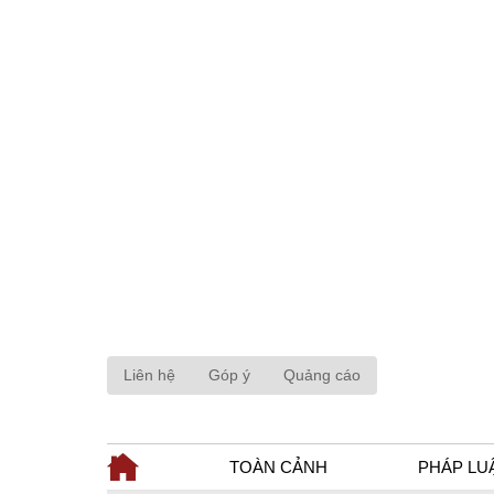
Liên hệ
Góp ý
Quảng cáo
TOÀN CẢNH
PHÁP LU