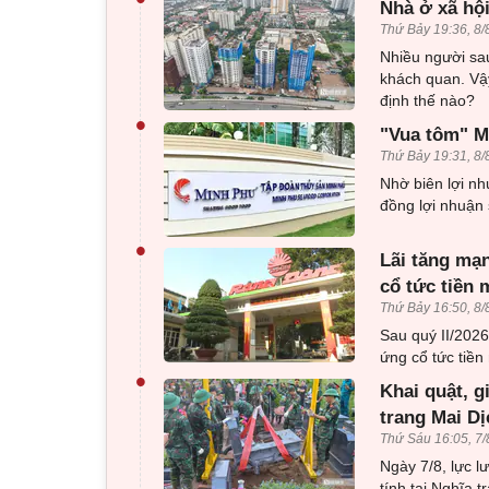
Nhà ở xã hội
Thứ Bảy 19:36, 8/
Nhiều người sau
khách quan. Vậy
định thế nào?
•
"Vua tôm" Mi
Thứ Bảy 19:31, 8/
Nhờ biên lợi nh
đồng lợi nhuận 
•
Lãi tăng mạn
cổ tức tiền 
Thứ Bảy 16:50, 8/
Sau quý II/202
ứng cổ tức tiền 
•
Khai quật, g
trang Mai Dị
Thứ Sáu 16:05, 7/
Ngày 7/8, lực l
tính tại Nghĩa 