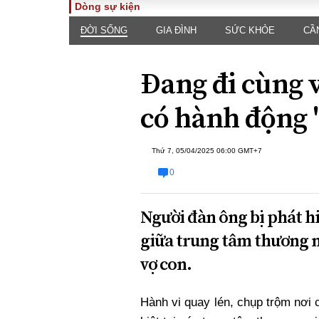
Dòng sự kiện
ĐỜI SỐNG
GIA ĐÌNH
SỨC KHỎE
CẦ
TOÀN CẢNH
PHÁP 
Tiêu điểm
Dòng ch
Đang đi cùng 
luật
Chính sách
Góc nhìn 
Sự kiện
có hành động 
Hồ sơ đi
Đối thoại
Tiếng nó
Thế giới
Thứ 7, 05/04/2025 06:00 GMT+7
An ninh 
0
Người đàn ông bị phát 
giữa trung tâm thương m
vợ con.
ĐA CHIỀU
INFOC
Hành vi quay lén, chụp trộm nơi 
Quan điểm