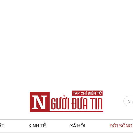
ẬT
KINH TẾ
XÃ HỘI
ĐỜI SỐNG