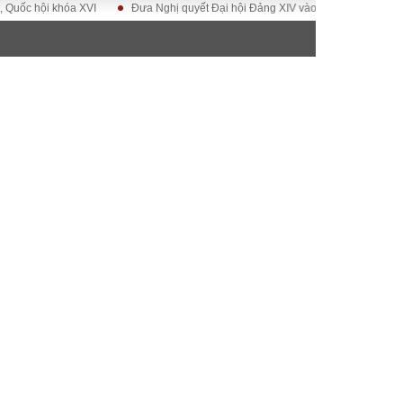
ội khóa XVI
Đưa Nghị quyết Đại hội Đảng XIV vào cuộc sống
Hướng t
ĐỜI SỐNG
Gia đình
Sức khỏe
Cần biết
g
Cộng đồng mạng
 – Đô thị