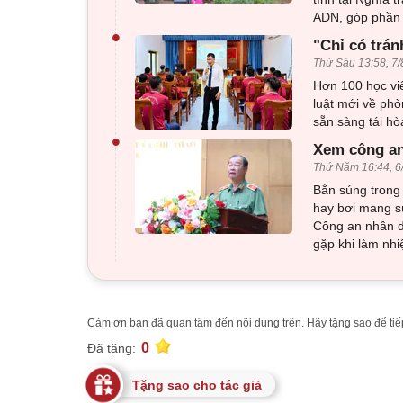
ADN, góp phần x
•
"Chỉ có trán
Thứ Sáu 13:58, 7/
Hơn 100 học viê
luật mới về phò
sẵn sàng tái h
•
Xem công an
Thứ Năm 16:44, 6
Bắn súng trong 
hay bơi mang sú
Công an nhân d
gặp khi làm nhi
Cảm ơn bạn đã quan tâm đến nội dung trên. Hãy tặng sao để tiếp
0
Đã tặng:
Tặng sao cho tác giả