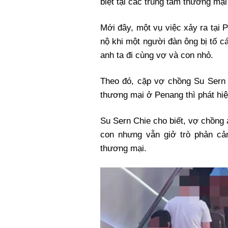
biệt tại các trung tâm thương mạ
Xi nhan Trái Phải
Bạn đọc viết
Mới đây, một vụ việc xảy ra tại
nộ khi một người đàn ông bị tố c
anh ta đi cùng vợ và con nhỏ.
Theo đó, cặp vợ chồng Su Sern C
thương mại ở Penang thì phát hiệ
Su Sern Chie cho biết, vợ chồng
con nhưng vẫn giở trò phản cả
thương mại.