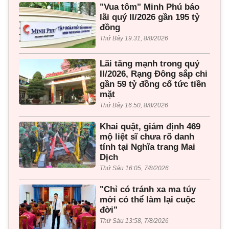
"Vua tôm" Minh Phú báo
lãi quý II/2026 gần 195 tỷ
đồng
Thứ Bảy 19:31, 8/8/2026
Lãi tăng mạnh trong quý
II/2026, Rạng Đông sắp chi
gần 59 tỷ đồng cổ tức tiền
mặt
Thứ Bảy 16:50, 8/8/2026
Khai quật, giám định 469
mộ liệt sĩ chưa rõ danh
tính tại Nghĩa trang Mai
Dịch
Thứ Sáu 16:05, 7/8/2026
"Chỉ có tránh xa ma túy
mới có thể làm lại cuộc
đời"
Thứ Sáu 13:58, 7/8/2026