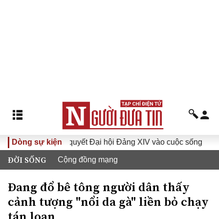
Đưa Nghị quyết Đại hội Đảng XIV vào cuộc sống
Dòng sự kiện
Hướng 
ĐỜI SỐNG
Cộng đồng mạng
Đang đổ bê tông người dân thấy
cảnh tượng "nổi da gà" liền bỏ chạy
tán loạn