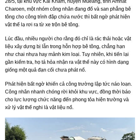
28/5, tại khu vực Kai Kham, huyện Mueang, tỉnh Amnat
Charoen, một nhóm công nhân đang đổ và san phẳng bê
tông cho công trình đập chứa nước thì bất ngờ phát hiện
vật thể lạ rơi ra từ xe trộn bê tông.
Lúc đầu, nhiều người cho rằng đó chỉ là rác thải hoặc vật
liệu xây dựng bị lẫn trong hỗn hợp bê tông, chẳng hạn
như chai nhựa hay mảnh kim loại. Tuy nhiên, khi tiến lại
gần kiểm tra, họ tá hỏa nhận ra vật thể này có hình dạng
giống một quả đạn cối chưa phát nổ.
Phát hiện bất ngờ khiến cả công trường lập tức náo loạn.
Công nhân nhanh chóng rời khỏi khu vực, đồng thời báo
cho lực lượng chức năng đến phong tỏa hiện trường và
xử lý vật thể nghi là vật liệu nổ.