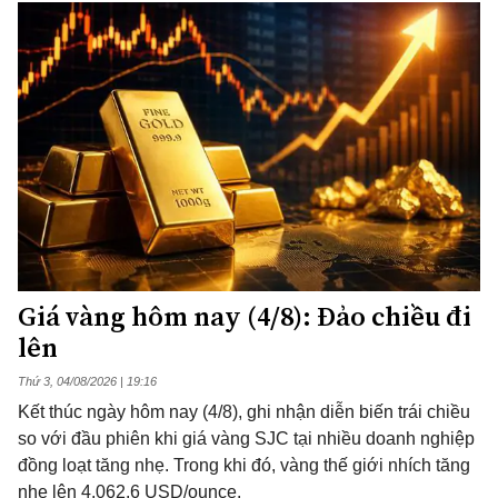
Giá vàng hôm nay (4/8): Đảo chiều đi
lên
Thứ 3, 04/08/2026 | 19:16
Kết thúc ngày hôm nay (4/8), ghi nhận diễn biến trái chiều
so với đầu phiên khi giá vàng SJC tại nhiều doanh nghiệp
đồng loạt tăng nhẹ. Trong khi đó, vàng thế giới nhích tăng
nhẹ lên 4.062,6 USD/ounce.