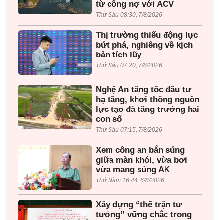
từ công nợ với ACV
Thứ Sáu 08:30, 7/8/2026
Thị trường thiếu động lực
bứt phá, nghiêng về kịch
bản tích lũy
Thứ Sáu 07:20, 7/8/2026
Nghệ An tăng tốc đầu tư
hạ tầng, khơi thông nguồn
lực tạo đà tăng trưởng hai
con số
Thứ Sáu 07:15, 7/8/2026
Xem công an bắn súng
giữa màn khói, vừa bơi
vừa mang súng AK
Thứ Năm 16:44, 6/8/2026
Xây dựng “thế trận tư
tưởng” vững chắc trong