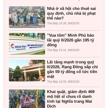
Nhà ở xã hội cho thuê sai
quy định, chủ nhà bị phạt
thế nào?
Thứ Bảy 19:36, 8/8/2026
"Vua tôm" Minh Phú báo
lãi quý II/2026 gần 195 tỷ
đồng
Thứ Bảy 19:31, 8/8/2026
Lãi tăng mạnh trong quý
II/2026, Rạng Đông sắp chi
gần 59 tỷ đồng cổ tức tiền
mặt
Thứ Bảy 16:50, 8/8/2026
Khai quật, giám định 469
mộ liệt sĩ chưa rõ danh
tính tại Nghĩa trang Mai
Dịch