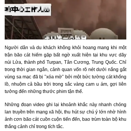
Người dân và du khách không khỏi hoang mang khi một
trận bão cát hiếm gặp bất ngờ xuất hiện tại khu vực dãy
núi Lửa, thành phố Turpan, Tân Cương, Trung Quốc. Chỉ
trong thời gian ngắn, cảnh quan vốn rõ nét dưới nắng gắt
vùng sa mạc đã bị "xóa mờ" bởi một bức tường cát khổng
lồ, nhuộm cả bầu trời trong sắc vàng cam u ám, gợi liên
tưởng đến những thước phim tận thế.
Những đoạn video ghi lại khoảnh khắc này nhanh chóng
lan truyền trên mạng xã hội, thu hút sự chú ý lớn nhờ hình
ảnh cơn bão cát cuồn cuộn tiến đến, bao trùm toàn bộ khu
thắng cảnh chỉ trong tích tắc.