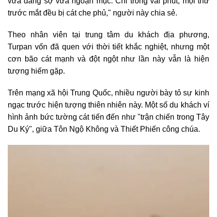
vừa đáng sợ vừa ngoạn mục. Chỉ trong vài phút, mọi thứ
trước mắt đều bị cát che phủ," người này chia sẻ.
Theo nhân viên tại trung tâm du khách địa phương,
Turpan vốn đã quen với thời tiết khắc nghiệt, nhưng một
cơn bão cát mạnh và đột ngột như lần này vẫn là hiện
tượng hiếm gặp.
Trên mạng xã hội Trung Quốc, nhiều người bày tỏ sự kinh
ngạc trước hiện tượng thiên nhiên này. Một số du khách ví
hình ảnh bức tường cát tiến đến như "trận chiến trong Tây
Du Ký", giữa Tôn Ngộ Không và Thiết Phiến công chúa.