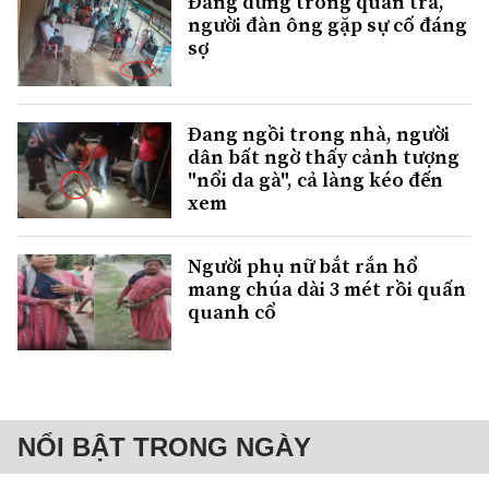
Đang đứng trong quán trà,
người đàn ông gặp sự cố đáng
sợ
Đang ngồi trong nhà, người
dân bất ngờ thấy cảnh tượng
"nổi da gà", cả làng kéo đến
xem
Người phụ nữ bắt rắn hổ
mang chúa dài 3 mét rồi quấn
quanh cổ
NỔI BẬT TRONG NGÀY