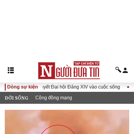
ưa Nghị quyết Đại hội Đảng XIV vào cuộc sống
Dòng sự kiện
Hướng tới 
ĐỜI SỐNG
Cộng đồng mạng