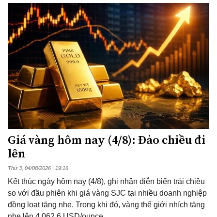
Giá vàng hôm nay (4/8): Đảo chiều đi
lên
Thứ 3, 04/08/2026 | 19:16
Kết thúc ngày hôm nay (4/8), ghi nhận diễn biến trái chiều
so với đầu phiên khi giá vàng SJC tại nhiều doanh nghiệp
đồng loạt tăng nhẹ. Trong khi đó, vàng thế giới nhích tăng
nhẹ lên 4.062,6 USD/ounce.