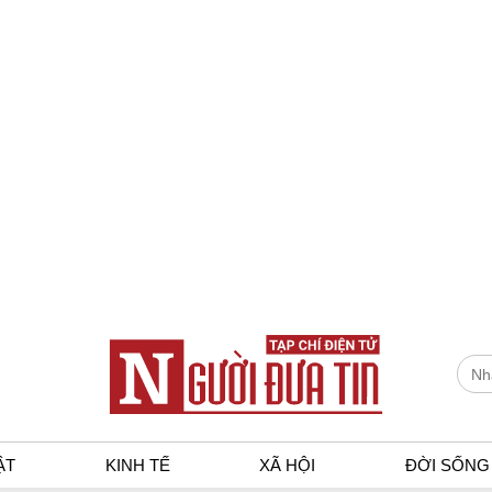
ẬT
KINH TẾ
XÃ HỘI
ĐỜI SỐNG