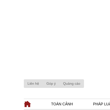
Liên hệ
Góp ý
Quảng cáo
TOÀN CẢNH
PHÁP LU