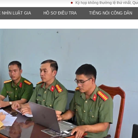
Kỳ họp không thường lệ thứ nhất, Quốc hội kh
 NHÌN LUẬT GIA
HỒ SƠ ĐIỀU TRA
TIẾNG NÓI CÔNG DÂN
LUẬT
KINH TẾ
XÃ HỘI
ảy pháp
Bất động sản
Dân sinh
Tài chính - Ngân
Giáo dục
luật gia
hàng
Văn hoá
ều tra
Kinh tế vĩ mô
Môi trườn
i công dân
Hồ sơ doanh
Giao thông
nghiệp
- Hình sự
Xu hướng thị
trường
Tiêu dùng và dư
luận
Công nghệ
US