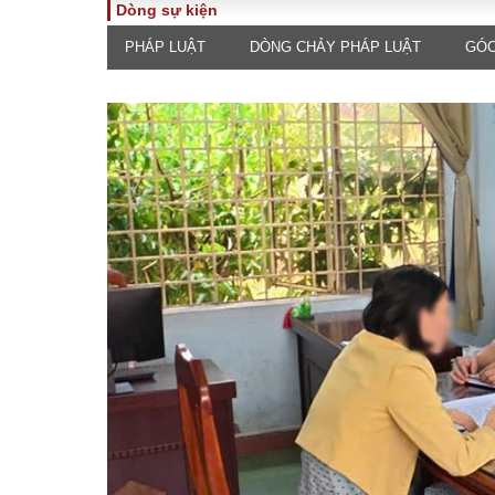
Dòng sự kiện
PHÁP LUẬT
DÒNG CHẢY PHÁP LUẬT
GÓC
TOÀN CẢNH
PHÁP 
Tiêu điểm
Dòng ch
luật
Chính sách
Góc nhìn 
Sự kiện
Hồ sơ đi
Đối thoại
Tiếng nó
Thế giới
An ninh 
ĐA CHIỀU
INFOC
Quan điểm