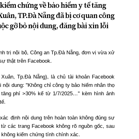
 kiểm chứng về bảo hiểm y tế tăng
 Xuân, TP.Đà Nẵng đã bị cơ quan công
ộc gỡ bỏ nội dung, đăng bài xin lỗi
nh trị nội bộ, Công an Tp.Đà Nẵng, đơn vị vừa xử
sự thật trên Facebook.
 Xuân, Tp.Đà Nẵng), là chủ tài khoản Facebook
ải nội dung: "Không chỉ công ty bảo hiểm nhân thọ
g tăng phí >30% kể từ 1/7/2025…" kèm hình ảnh
tế.
xác định nội dung trên hoàn toàn không đúng sự
in từ các trang Facebook không rõ nguồn gốc, sau
à không kiểm chứng tính chính xác.