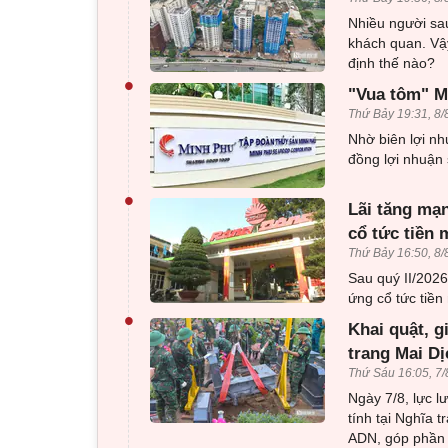
Nhiều người sau
khách quan. Vậy
định thế nào?
•
"Vua tôm" Mi
Thứ Bảy 19:31, 8/
Nhờ biên lợi nh
đồng lợi nhuận 
•
Lãi tăng mạn
cổ tức tiền 
Thứ Bảy 16:50, 8/
Sau quý II/202
ứng cổ tức tiền 
•
Khai quật, g
trang Mai Dị
Thứ Sáu 16:05, 7/
Ngày 7/8, lực l
tính tại Nghĩa 
ADN, góp phần x