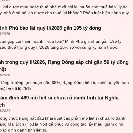
 khi được mua hoặc thuê nhà ở xã hội lại muốn cho thuê lại vì lý do
, nhà ở xã hội có được cho thuê lại không? Pháp luật hiện hành quy
nh Phú báo lãi quý II/2026 gần 195 tỷ đồng
8/2026
uận gộp cải thiện mạnh, "vua tôm" Minh Phú ghi nhận gần 195 tỷ
sau thuế trong quý II/2026 tăng 18% so với cùng kỳ năm trước.
h trong quý II/2026, Rạng Đông sắp chi gần 59 tỷ đồng
mặt
8/2026
6 tăng trưởng lợi nhuận gần 68%, Rạng Đông tiếp tục chốt quyền tạm
mặt với tỉ lệ 25%.
iám định 469 mộ liệt sĩ chưa rõ danh tính tại Nghĩa
ch
8/2026
ượng chức năng bắt đầu khai quật các phần mộ liệt sĩ chưa rõ danh
trang Mai Dịch (Tp.Hà Nội) để phục vụ công tác lấy mẫu, giám định
ác định danh tính liệt sĩ.