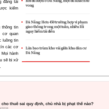
Rơi dù lượn ở Đà Nẵng, một du khách tử
 đăng tải
vong
được kiểm
Đà Nẵng: Hơn 450 trường hợp vi phạm
giao thông trong một tuần, nhiều lỗi
 thông tin
nguy hiểm tái diễn
ừ cơ quan
 luồng tin
tín các cơ
Lửa bao trùm kho vải giữa khu dân cư
Đà Nẵng
. Mọi hành
ều sẽ bị xử
.
 cho thuê sai quy định, chủ nhà bị phạt thế nào?
8/2026