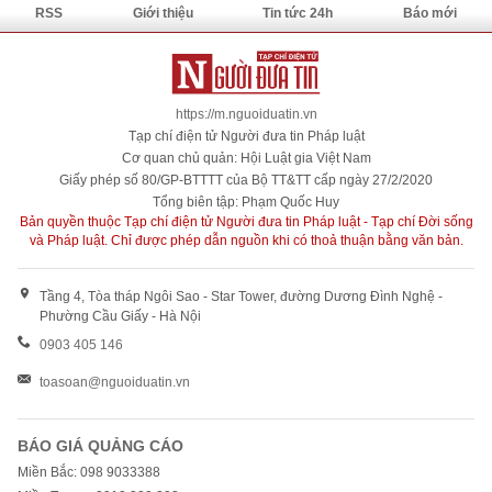
RSS
Giới thiệu
Tin tức 24h
Báo mới
https://m.nguoiduatin.vn
Tạp chí điện tử Người đưa tin Pháp luật
Cơ quan chủ quản: Hội Luật gia Việt Nam
Giấy phép số 80/GP-BTTTT của Bộ TT&TT cấp ngày 27/2/2020
Tổng biên tập: Phạm Quốc Huy
Bản quyền thuộc Tạp chí điện tử Người đưa tin Pháp luật - Tạp chí Đời sống
và Pháp luật. Chỉ được phép dẫn nguồn khi có thoả thuận bằng văn bản.
Tầng 4, Tòa tháp Ngôi Sao - Star Tower, đường Dương Đình Nghệ -
Phường Cầu Giấy - Hà Nội
0903 405 146
toasoan@nguoiduatin.vn
BÁO GIÁ QUẢNG CÁO
Miền Bắc: 098 9033388