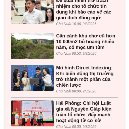
Đề xuất miễn trừ trách
nhiệm cho tổ chức tín
dụng khi báo cáo về các
giao dịch đáng ngờ
Chủ Nhật 10:06, 9/8/2026
Cận cảnh khu chợ cũ hơn
10.000m2 bỏ hoang nhiều
năm, cỏ mọc um tùm
Chủ Nhật 08:53, 9/8/2026
Mô hình Direct Indexing:
Khi biến động thị trường
trở thành một phần của
chiến lược
Chủ Nhật 08:00, 9/8/2026
Hải Phòng: Chi hội Luật
gia xã Nguyên Giáp kiện
toàn tổ chức, đẩy mạnh
hoạt động từ cơ sở
Chủ Nhật 08:55, 9/8/2026