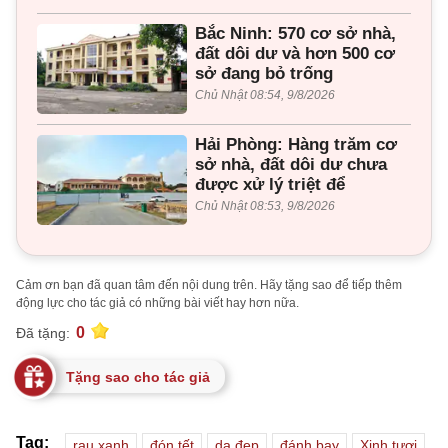
Bắc Ninh: 570 cơ sở nhà,
đất dôi dư và hơn 500 cơ
sở đang bỏ trống
Chủ Nhật 08:54, 9/8/2026
Hải Phòng: Hàng trăm cơ
sở nhà, đất dôi dư chưa
được xử lý triệt để
Chủ Nhật 08:53, 9/8/2026
Cảm ơn bạn đã quan tâm đến nội dung trên. Hãy tặng sao để tiếp thêm
động lực cho tác giả có những bài viết hay hơn nữa.
0
Đã tặng:
Tặng sao cho tác giả
Tag:
rau xanh
đón tết
da đẹp
đánh bay
Xinh tươi