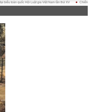
quốc Hội Luật gia Việt Nam lần thứ XV
Chiến dịch 500 ngày đêm
Kỷ n
ĐỜI SỐNG
Gia đình
Sức khỏe
Cần biết
g
Cộng đồng mạng
 – Đô thị