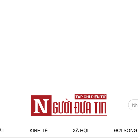
ẬT
KINH TẾ
XÃ HỘI
ĐỜI SỐNG