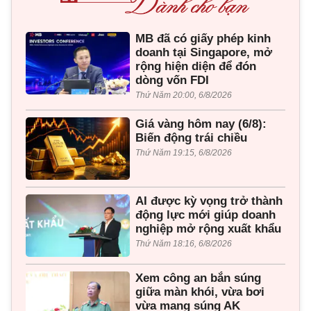
MB đã có giấy phép kinh
doanh tại Singapore, mở
rộng hiện diện để đón
dòng vốn FDI
Thứ Năm 20:00, 6/8/2026
Giá vàng hôm nay (6/8):
Biến động trái chiều
Thứ Năm 19:15, 6/8/2026
AI được kỳ vọng trở thành
động lực mới giúp doanh
nghiệp mở rộng xuất khẩu
Thứ Năm 18:16, 6/8/2026
Xem công an bắn súng
giữa màn khói, vừa bơi
vừa mang súng AK