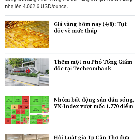
nhẹ lên 4.062,6 USD/ounce.
Giá vàng hôm nay (4/8): Tụt
dốc về mức thấp
Thêm một nữ Phó Tổng Giám
đốc tại Techcombank
Nhóm bất động sản dẫn sóng,
VN-Index vượt mốc 1.770 điểm
Hội Luật gia Tp.Cần Thơ đưa