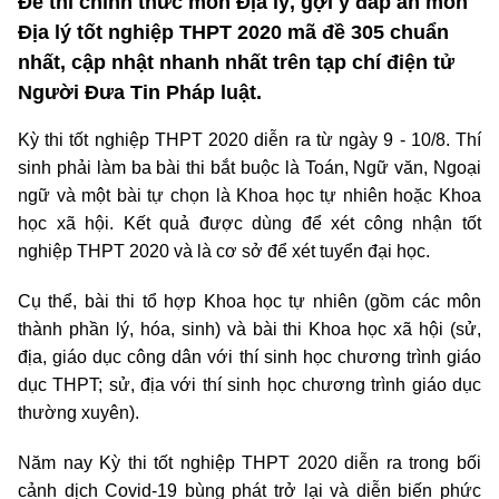
Đề thi chính thức môn Địa lý, gợi ý đáp án môn
Địa lý tốt nghiệp THPT 2020 mã đề 305 chuẩn
nhất, cập nhật nhanh nhất trên tạp chí điện tử
Người Đưa Tin Pháp luật.
Kỳ thi tốt nghiệp THPT 2020 diễn ra từ ngày 9 - 10/8. Thí
sinh phải làm ba bài thi bắt buộc là Toán, Ngữ văn, Ngoại
ngữ và một bài tự chọn là Khoa học tự nhiên hoặc Khoa
học xã hội. Kết quả được dùng để xét công nhận tốt
nghiệp THPT 2020 và là cơ sở để xét tuyển đại học.
Cụ thể, bài thi tổ hợp Khoa học tự nhiên (gồm các môn
thành phần lý, hóa, sinh) và bài thi Khoa học xã hội (sử,
địa, giáo dục công dân với thí sinh học chương trình giáo
dục THPT; sử, địa với thí sinh học chương trình giáo dục
thường xuyên).
Năm nay Kỳ thi tốt nghiệp THPT 2020 diễn ra trong bối
cảnh dịch Covid-19 bùng phát trở lại và diễn biến phức