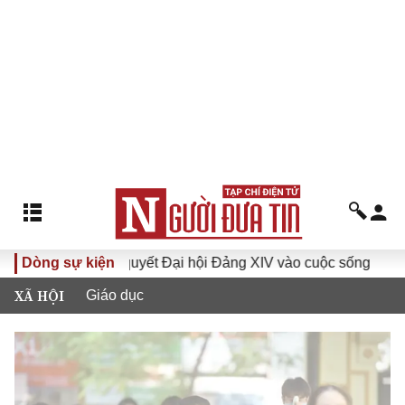
Đưa Nghị quyết Đại hội Đảng XIV vào cuộc sống
Dòng sự kiện
Hướng 
XÃ HỘI
Giáo dục