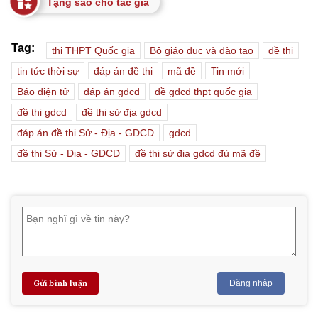
Tặng sao cho tác giả
Tag:
thi THPT Quốc gia
Bộ giáo dục và đào tạo
đề thi
tin tức thời sự
đáp án đề thi
mã đề
Tin mới
Báo điện tử
đáp án gdcd
đề gdcd thpt quốc gia
đề thi gdcd
đề thi sử địa gdcd
đáp án đề thi Sử - Địa - GDCD
gdcd
đề thi Sử - Địa - GDCD
đề thi sử địa gdcd đủ mã đề
Gửi bình luận
Đăng nhập