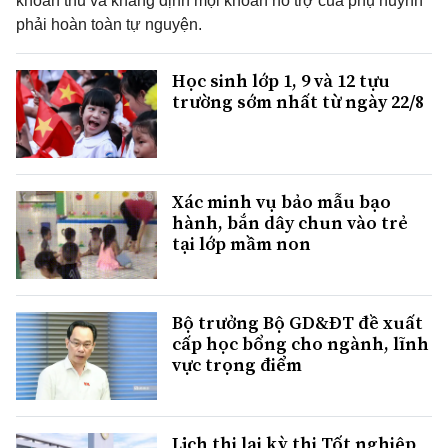
khoản thu và khẳng định mọi khoản hỗ trợ của phụ huynh
phải hoàn toàn tự nguyện.
Học sinh lớp 1, 9 và 12 tựu
trường sớm nhất từ ngày 22/8
Xác minh vụ bảo mẫu bạo
hành, bắn dây chun vào trẻ
tại lớp mầm non
Bộ trưởng Bộ GD&ĐT đề xuất
cấp học bổng cho ngành, lĩnh
vực trọng điểm
Lịch thi lại kỳ thi Tốt nghiệp