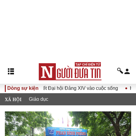
ị quyết Đại hội Đảng XIV vào cuộc sống
Dòng sự kiện
Hướng tới Đại hộ
XÃ HỘI
Giáo dục