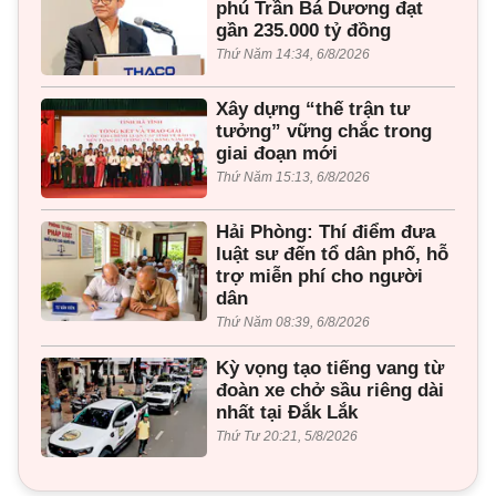
phú Trần Bá Dương đạt
gần 235.000 tỷ đồng
Thứ Năm 14:34, 6/8/2026
Xây dựng “thế trận tư
tưởng” vững chắc trong
giai đoạn mới
Thứ Năm 15:13, 6/8/2026
Hải Phòng: Thí điểm đưa
luật sư đến tổ dân phố, hỗ
trợ miễn phí cho người
dân
Thứ Năm 08:39, 6/8/2026
Kỳ vọng tạo tiếng vang từ
đoàn xe chở sầu riêng dài
nhất tại Đắk Lắk
Thứ Tư 20:21, 5/8/2026