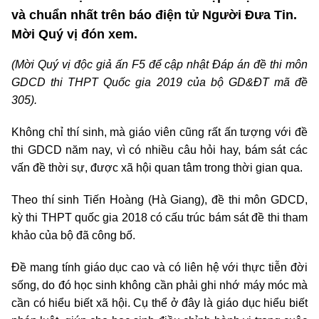
và chuẩn nhất trên báo điện tử Người Đưa Tin.
Mời Quý vị đón xem.
(Mời Quý vị độc giả ấn F5 để cập nhật Đáp án đề thi môn
GDCD thi THPT Quốc gia 2019 của bộ GD&ĐT mã đề
305).
Không chỉ thí sinh, mà giáo viên cũng rất ấn tượng với đề
thi GDCD năm nay, vì có nhiều câu hỏi hay, bám sát các
vấn đề thời sự, được xã hội quan tâm trong thời gian qua.
Theo thí sinh Tiến Hoàng (Hà Giang), đề thi môn GDCD,
kỳ thi THPT quốc gia 2018 có cấu trúc bám sát đề thi tham
khảo của bộ đã công bố.
Đề mang tính giáo dục cao và có liên hệ với thực tiễn đời
sống, do đó học sinh không cần phải ghi nhớ máy móc mà
cần có hiểu biết xã hội. Cụ thể ở đây là giáo dục hiểu biết