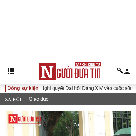
Đưa Nghị quyết Đại hội Đảng XIV vào cuộc sống
Dòng sự kiện
Hướng
XÃ HỘI
Giáo dục