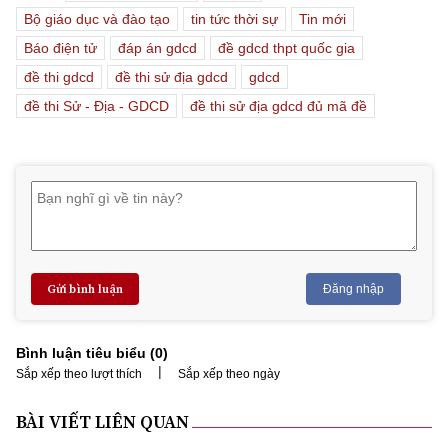
Bộ giáo dục và đào tạo
tin tức thời sự
Tin mới
Báo điện tử
đáp án gdcd
đề gdcd thpt quốc gia
đề thi gdcd
đề thi sử địa gdcd
gdcd
đề thi Sử - Địa - GDCD
đề thi sử địa gdcd đủ mã đề
Gửi bình luận
Đăng nhập
Bình luận tiêu biểu (
0
)
|
Sắp xếp theo lượt thích
Sắp xếp theo ngày
BÀI VIẾT LIÊN QUAN