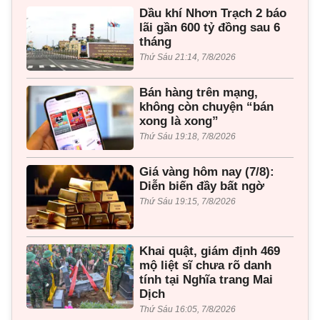
Dầu khí Nhơn Trạch 2 báo
lãi gần 600 tỷ đồng sau 6
tháng
Thứ Sáu 21:14, 7/8/2026
Bán hàng trên mạng,
không còn chuyện “bán
xong là xong”
Thứ Sáu 19:18, 7/8/2026
Giá vàng hôm nay (7/8):
Diễn biến đầy bất ngờ
Thứ Sáu 19:15, 7/8/2026
Khai quật, giám định 469
mộ liệt sĩ chưa rõ danh
tính tại Nghĩa trang Mai
Dịch
Thứ Sáu 16:05, 7/8/2026