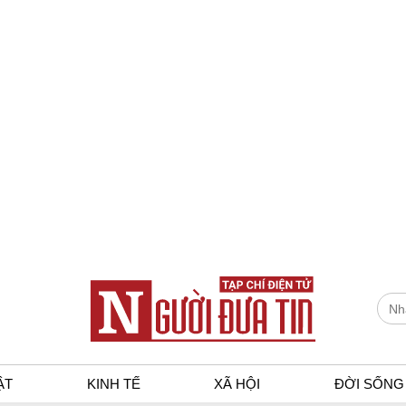
ẬT
KINH TẾ
XÃ HỘI
ĐỜI SỐNG