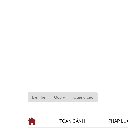
Liên hệ
Góp ý
Quảng cáo
TOÀN CẢNH
PHÁP LU