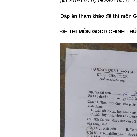
gia 2019 của bộ GD&ĐT mã đề 31
Đáp án tham khảo đề thi môn G
ĐỀ THI MÔN GDCD CHÍNH THỨ