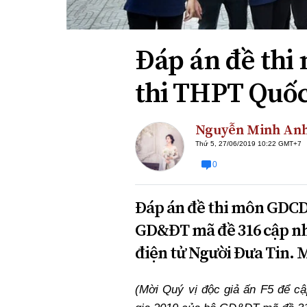
Xi nhan Trái Phải
Bạn đọc viết
Đáp án đề th
thi THPT Quốc
Nguyễn Minh An
Thứ 5, 27/06/2019 10:22 GMT+7
0
Đáp án đề thi môn GDCD 
GD&ĐT mã đề 316 cập nh
điện tử Người Đưa Tin. 
(Mời Quý vị độc giả ấn F5 để 