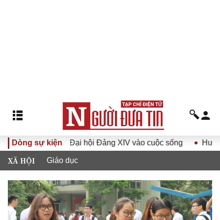
ị quyết Đại hội Đảng XIV vào cuộc sống
Dòng sự kiện
Hướng tới Đại hộ
XÃ HỘI
Giáo dục