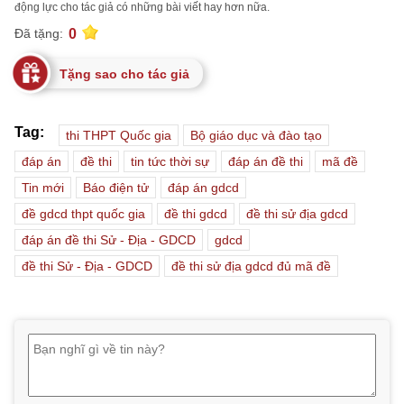
động lực cho tác giả có những bài viết hay hơn nữa.
0
Đã tặng:
Tặng sao cho tác giả
Tag:
thi THPT Quốc gia
Bộ giáo dục và đào tạo
đáp án
đề thi
tin tức thời sự
đáp án đề thi
mã đề
Tin mới
Báo điện tử
đáp án gdcd
đề gdcd thpt quốc gia
đề thi gdcd
đề thi sử địa gdcd
đáp án đề thi Sử - Địa - GDCD
gdcd
đề thi Sử - Địa - GDCD
đề thi sử địa gdcd đủ mã đề