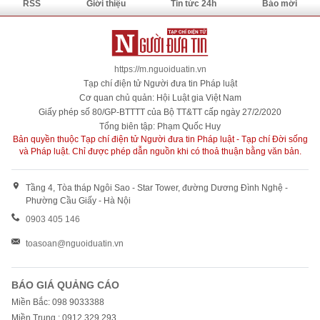
RSS
Giới thiệu
Tin tức 24h
Báo mới
https://m.nguoiduatin.vn
Tạp chí điện tử Người đưa tin Pháp luật
Cơ quan chủ quản: Hội Luật gia Việt Nam
Giấy phép số 80/GP-BTTTT của Bộ TT&TT cấp ngày 27/2/2020
Tổng biên tập: Phạm Quốc Huy
Bản quyền thuộc Tạp chí điện tử Người đưa tin Pháp luật - Tạp chí Đời sống
và Pháp luật. Chỉ được phép dẫn nguồn khi có thoả thuận bằng văn bản.
Tầng 4, Tòa tháp Ngôi Sao - Star Tower, đường Dương Đình Nghệ -
Phường Cầu Giấy - Hà Nội
0903 405 146
toasoan@nguoiduatin.vn
BÁO GIÁ QUẢNG CÁO
Miền Bắc: 098 9033388
Miền Trung : 0912 329 293