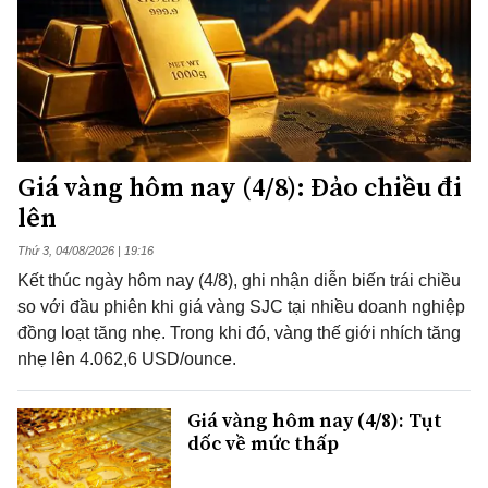
Giá vàng hôm nay (4/8): Đảo chiều đi
lên
Thứ 3, 04/08/2026 | 19:16
Kết thúc ngày hôm nay (4/8), ghi nhận diễn biến trái chiều
so với đầu phiên khi giá vàng SJC tại nhiều doanh nghiệp
đồng loạt tăng nhẹ. Trong khi đó, vàng thế giới nhích tăng
nhẹ lên 4.062,6 USD/ounce.
Giá vàng hôm nay (4/8): Tụt
dốc về mức thấp