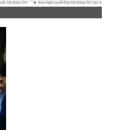
khóa XVI
Đưa Nghị quyết Đại hội Đảng XIV vào cuộc sống
Hướng tới Đ
ĐỜI SỐNG
Gia đình
Sức khỏe
Cần biết
g
Cộng đồng mạng
 – Đô thị