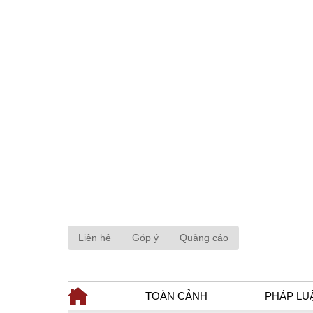
Liên hệ
Góp ý
Quảng cáo
TOÀN CẢNH
PHÁP LU