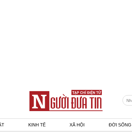
ẬT
KINH TẾ
XÃ HỘI
ĐỜI SỐNG