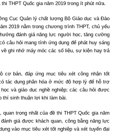
 thi THPT Quốc gia năm 2019 trong ít phút nữa.
ưởng Cục Quản lý chất lượng Bộ Giáo dục và Đào
 năm 2019 nằm trong chương trình THPT, chủ yếu
h hướng đánh giá năng lực người học, tăng cường
i có câu hỏi mang tính ứng dụng để phát huy sáng
 về ghi nhớ máy móc các số liệu, sự kiện hay trả
ộ cơ bản, đáp ứng mục tiêu xét công nhận tốt
có tác dụng phân hóa ở mức độ hợp lý để hỗ trợ
i học và giáo dục nghề nghiệp; các câu hỏi được
thí sinh thuận lợi khi làm bài.
, quan trọng nhất của đề thi THPT Quốc gia năm
, đánh giá được khách quan, công bằng năng lực
dụng vào mục tiêu xét tốt nghiệp và xét tuyển đại