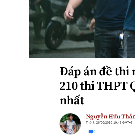
Xi nhan Trái Phải
Bạn đọc viết
Đáp án đề thi
210 thi THPT 
nhất
Nguyễn Hữu Thắ
Thứ 4, 26/06/2019 10:42 GMT+7
0