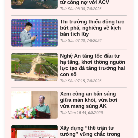
từ công nợ với ACV
Thứ Sáu 08:30, 7/8/2026
Thị trường thiếu động lực
bứt phá, nghiêng về kịch
bản tích lũy
Thứ Sáu 07:20, 7/8/2026
Nghệ An tăng tốc đầu tư
hạ tầng, khơi thông nguồn
lực tạo đà tăng trưởng hai
con số
Thứ Sáu 07:15, 7/8/2026
Xem công an bắn súng
giữa màn khói, vừa bơi
vừa mang súng AK
Thứ Năm 16:44, 6/8/2026
Xây dựng “thế trận tư
tưởng” vững chắc trong