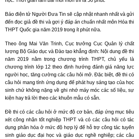
học. Thời gian làm bài mỗi môn thi là 50 phút.
Báo điện tử Người Đưa Tin sẽ cập nhật nhanh nhất và gửi
đến đọc giả đề thi và gợi ý đáp án chuẩn nhất môn Hóa thi
THPT Quốc gia năm 2019 trong ít phút nữa.
Theo ông Mai Văn Trinh, Cục trưởng Cục Quản lý chất
lượng Bộ Giáo dục và Đào tạo khẳng định: Nội dung đề thi
năm 2019 nằm trong chương trình THPT, chủ yếu là
chương trình lớp 12 theo định hướng đánh giá năng lực
người học, tăng cường các câu hỏi mở. Đặc biệt, đề thi có
câu hỏi mang tính ứng dụng để phát huy sáng tạo của học
sinh chứ không nặng về ghi nhớ máy móc các số liệu, sự
kiện hay trả lời theo các khuôn mẫu có sẵn.
Đề thi có các câu hỏi ở mức độ cơ bản, đáp ứng mục tiêu
xét công nhận tốt nghiệp THPT và có các câu hỏi có tác
dụng phân hóa ở mức độ hợp lý để hỗ trợ công tác tuyển
sinh giáo dục đại học và giáo dục nghề nghiệp; các câu