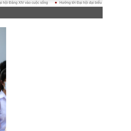
Đảng XIV vào cuộc sống
Hướng tới Đại hội đại biểu toàn quốc Hội Luật gia 
ĐỜI SỐNG
Gia đình
Sức khỏe
Cần biết
g
Cộng đồng mạng
 – Đô thị