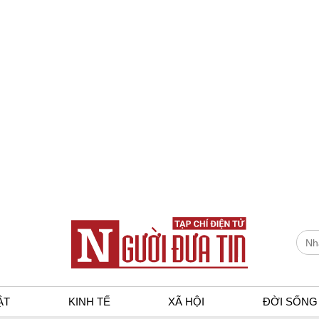
ẬT
KINH TẾ
XÃ HỘI
ĐỜI SỐNG