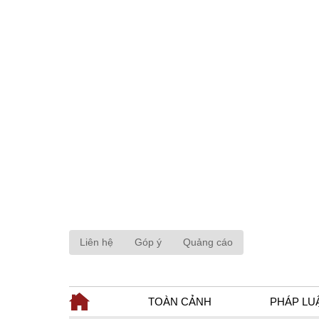
Liên hệ
Góp ý
Quảng cáo
TOÀN CẢNH
PHÁP LU