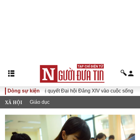
Dòng sự kiện
Đưa Nghị quyết Đại hội Đảng XIV vào cuộc sống
Hướn
XÃ HỘI
Giáo dục