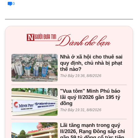
0
Nhà ở xã hội cho thuê sai
quy định, chủ nhà bị phạt
thế nào?
Thứ Bảy 19:36, 8/8/2026
"Vua tôm" Minh Phú báo
lãi quý II/2026 gần 195 tỷ
đồng
Thứ Bảy 19:31, 8/8/2026
Lãi tăng mạnh trong quý
II/2026, Rạng Đông sắp chi
gần 59 tỷ đồng cổ tức tiền