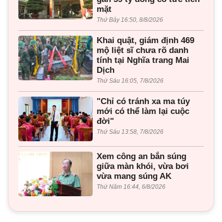
mặt
Thứ Bảy 16:50, 8/8/2026
Khai quật, giám định 469
mộ liệt sĩ chưa rõ danh
tính tại Nghĩa trang Mai
Dịch
Thứ Sáu 16:05, 7/8/2026
"Chỉ có tránh xa ma túy
mới có thể làm lại cuộc
đời"
Thứ Sáu 13:58, 7/8/2026
Xem công an bắn súng
giữa màn khói, vừa bơi
vừa mang súng AK
Thứ Năm 16:44, 6/8/2026