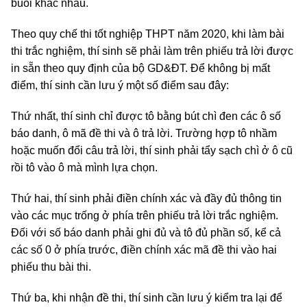
buổi khác nhau.
Theo quy chế thi tốt nghiệp THPT năm 2020, khi làm bài
thi trắc nghiệm, thí sinh sẽ phải làm trên phiếu trả lời được
in sẵn theo quy định của bộ GD&ĐT. Để không bị mất
điểm, thí sinh cần lưu ý một số điểm sau đây:
Thứ nhất, thí sinh chỉ được tô bằng bút chì đen các ô số
báo danh, ô mã đề thi và ô trả lời. Trường hợp tô nhầm
hoặc muốn đổi câu trả lời, thí sinh phải tẩy sạch chì ở ô cũ
rồi tô vào ô mà mình lựa chọn.
Thứ hai, thí sinh phải điền chính xác và đầy đủ thông tin
vào các mục trống ở phía trên phiếu trả lời trắc nghiệm.
Đối với số báo danh phải ghi đủ và tô đủ phần số, kể cả
các số 0 ở phía trước, điền chính xác mã đề thi vào hai
phiếu thu bài thi.
Thứ ba, khi nhận đề thi, thí sinh cần lưu ý kiểm tra lại để