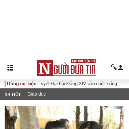
Đưa Nghị quyết Đại hội Đảng XIV vào cuộc sống
Dòng sự kiện
Hướng t
XÃ HỘI
Giáo dục