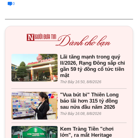
0
Lãi tăng mạnh trong quý
II/2026, Rạng Đông sắp chi
gần 59 tỷ đồng cổ tức tiền
mặt
Thứ Bảy 16:50, 8/8/2026
"Vua bút bi" Thiên Long
báo lãi hơn 315 tỷ đồng
sau nửa đầu năm 2026
Thứ Bảy 16:08, 8/8/2026
Kem Tràng Tiền "chơi
lớn", ra mắt Heritage