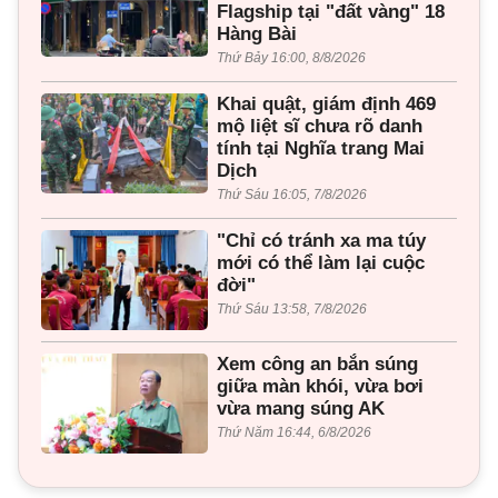
Flagship tại "đất vàng" 18
Hàng Bài
Thứ Bảy 16:00, 8/8/2026
Khai quật, giám định 469
mộ liệt sĩ chưa rõ danh
tính tại Nghĩa trang Mai
Dịch
Thứ Sáu 16:05, 7/8/2026
"Chỉ có tránh xa ma túy
mới có thể làm lại cuộc
đời"
Thứ Sáu 13:58, 7/8/2026
Xem công an bắn súng
giữa màn khói, vừa bơi
vừa mang súng AK
Thứ Năm 16:44, 6/8/2026