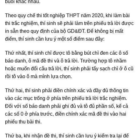
buổi khác nhau.
Theo quy chế thi tốt nghiệp THPT năm 2020, khi làm bài
thi trắc nghiệm, thí sinh sẽ phải làm trên phiếu trả lời được
in sẵn theo quy định của bộ GD&ĐT. Để không bị mất
điểm, thí sinh cần lưu ý một số điểm sau đây:
Thứ nhất, thí sinh chỉ được tô bằng bút chì đen các ô số
báo danh, ô mã đề thi và ô trả lời. Trường hợp tô nhầm
hoặc muốn đổi câu trả lời, thí sinh phải tẩy sạch chì ở ô cũ
rồi tô vào ô mà mình lựa chọn.
Thứ hai, thí sinh phải điền chính xác và đầy đủ thông tin
vào các mục trống ở phía trên phiếu trả lời trắc nghiệm.
Đối với số báo danh phải ghi đủ và tô đủ phần số, kể cả
các số 0 ở phía trước, điền chính xác mã đề thi vào hai
phiếu thu bài thi.
Thứ ba, khi nhận đề thi, thí sinh cần lưu ý kiểm tra lại để