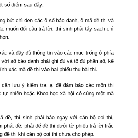
ột số điểm sau đây:
ằng bút chì đen các ô số báo danh, ô mã đề thi và
c muốn đổi câu trả lời, thí sinh phải tẩy sạch chì
chọn.
 xác và đầy đủ thông tin vào các mục trống ở phía
i với số báo danh phải ghi đủ và tô đủ phần số, kể
nh xác mã đề thi vào hai phiếu thu bài thi.
nh cần lưu ý kiểm tra lại để đảm bảo các môn thi
ọc tự nhiên hoặc Khoa học xã hội có cùng một mã
đề, thí sinh phải báo ngay với cán bộ coi thi,
 phát đề; phải để đề thi dưới tờ phiếu trả lời trắc
đề thi khi cán bộ coi thi chưa cho phép.