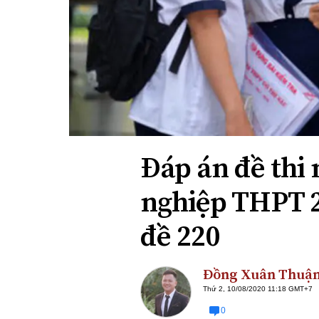
Xi nhan Trái Phải
Bạn đọc viết
Đáp án đề thi
nghiệp THPT 
đề 220
Đồng Xuân Thuậ
Thứ 2, 10/08/2020 11:18 GMT+7
0