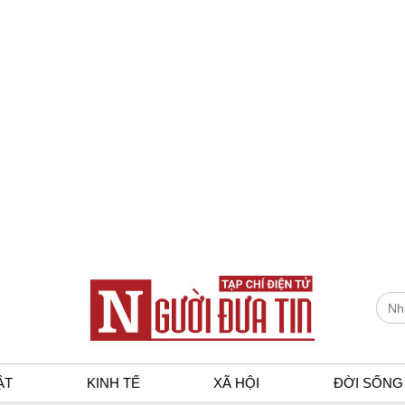
ẬT
KINH TẾ
XÃ HỘI
ĐỜI SỐNG