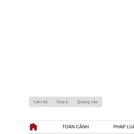
Liên hệ
Góp ý
Quảng cáo
TOÀN CẢNH
PHÁP LU