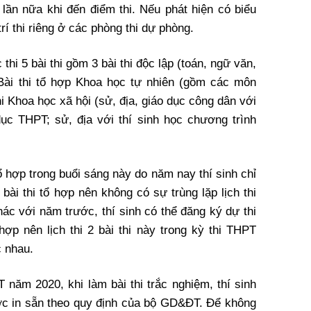
 lần nữa khi đến điểm thi. Nếu phát hiện có biểu
trí thi riêng ở các phòng thi dự phòng.
thi 5 bài thi gồm 3 bài thi độc lập (toán, ngữ văn,
 Bài thi tổ hợp Khoa học tự nhiên (gồm các môn
hi Khoa học xã hội (sử, địa, giáo dục công dân với
dục THPT; sử, địa với thí sinh học chương trình
tổ hợp trong buổi sáng này do năm nay thí sinh chỉ
bài thi tổ hợp nên không có sự trùng lặp lịch thi
Khác với năm trước, thí sinh có thể đăng ký dự thi
hợp nên lịch thi 2 bài thi này trong kỳ thi THPT
c nhau.
 năm 2020, khi làm bài thi trắc nghiệm, thí sinh
được in sẵn theo quy định của bộ GD&ĐT. Để không