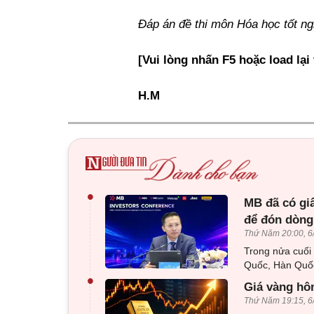
Đáp án đề thi môn Hóa học tốt n
[Vui lòng nhấn F5 hoặc load lại
H.M
•
MB đã có gi
để đón dòng
Thứ Năm 20:00, 6
Trong nửa cuối
Quốc, Hàn Quốc
•
Giá vàng hôm
Thứ Năm 19:15, 6