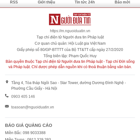
RSS
Giới thiệu
Tin tức 24h
Báo mới
https://m.nguoiduatin.vn
Tạp chí điện tử Người đưa tin Pháp luật
Cơ quan chủ quản: Hội Luật gia Việt Nam
Giấy phép số 80/GP-BTTTT của Bộ TT&TT cấp ngày 27/2/2020
Tổng biên tập: Phạm Quốc Huy
Bản quyền thuộc Tạp chí điện tử Người đưa tin Pháp luật - Tạp chí Đời sống
và Pháp luật. Chỉ được phép dẫn nguồn khi có thoả thuận bằng văn bản.
Tầng 4, Tòa tháp Ngôi Sao - Star Tower, đường Dương Đình Nghệ -
Phường Cầu Giấy - Hà Nội
0903 405 146
toasoan@nguoiduatin.vn
BÁO GIÁ QUẢNG CÁO
Miền Bắc: 098 9033388
Miền Trung : 0912 329 293