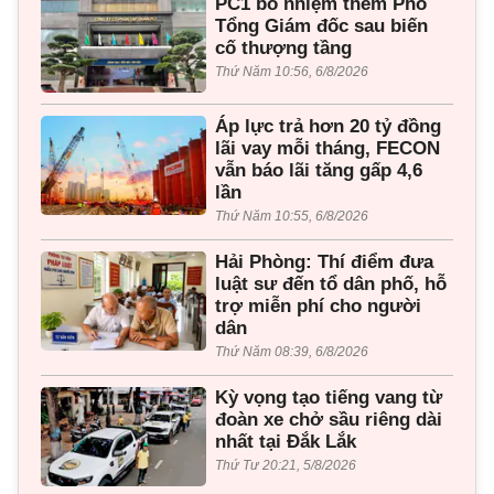
PC1 bổ nhiệm thêm Phó
Tổng Giám đốc sau biến
cố thượng tầng
Thứ Năm 10:56, 6/8/2026
Áp lực trả hơn 20 tỷ đồng
lãi vay mỗi tháng, FECON
vẫn báo lãi tăng gấp 4,6
lần
Thứ Năm 10:55, 6/8/2026
Hải Phòng: Thí điểm đưa
luật sư đến tổ dân phố, hỗ
trợ miễn phí cho người
dân
Thứ Năm 08:39, 6/8/2026
Kỳ vọng tạo tiếng vang từ
đoàn xe chở sầu riêng dài
nhất tại Đắk Lắk
Thứ Tư 20:21, 5/8/2026