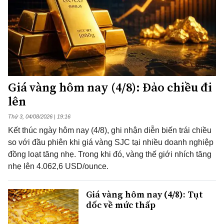
Giá vàng hôm nay (4/8): Đảo chiều đi
lên
Thứ 3, 04/08/2026 | 19:16
Kết thúc ngày hôm nay (4/8), ghi nhận diễn biến trái chiều
so với đầu phiên khi giá vàng SJC tại nhiều doanh nghiệp
đồng loạt tăng nhẹ. Trong khi đó, vàng thế giới nhích tăng
nhẹ lên 4.062,6 USD/ounce.
Giá vàng hôm nay (4/8): Tụt
dốc về mức thấp