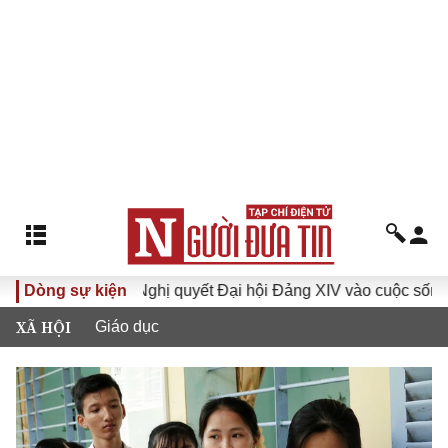
VI
Dòng sự kiện
Đưa Nghị quyết Đại hội Đảng XIV vào cuộc sống
H
XÃ HỘI
Giáo dục