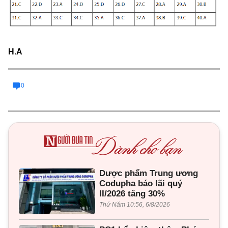
H.A
0
Dược phẩm Trung ương
Codupha báo lãi quý
II/2026 tăng 30%
Thứ Năm 10:56, 6/8/2026