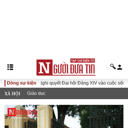
XVI
Dòng sự kiện
Đưa Nghị quyết Đại hội Đảng XIV vào cuộc sống
XÃ HỘI
Giáo dục