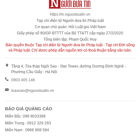
https://m.nguoiduatin.vn
Tạp chí điện tử Người đưa tin Pháp luật
Cơ quan chủ quản: Hội Luật gia Việt Nam
Giấy phép số 80/GP-BTTTT của Bộ TT&TT cấp ngày 27/2/2020
Tổng biên tập: Phạm Quốc Huy
Bản quyền thuộc Tạp chí điện tử Người đưa tin Pháp luật - Tạp chí Đời sống
và Pháp luật. Chỉ được phép dẫn nguồn khi có thoả thuận bằng văn bản.
Tầng 4, Tòa tháp Ngôi Sao - Star Tower, đường Dương Đình Nghệ -
Phường Cầu Giấy - Hà Nội
0903 405 146
toasoan@nguoiduatin.vn
BÁO GIÁ QUẢNG CÁO
Miền Bắc: 098 9033388
Miền Trung : 0912 329 293
Miền Nam : 0966 908 584