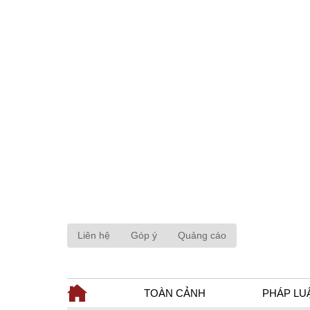
Liên hệ
Góp ý
Quảng cáo
TOÀN CẢNH
PHÁP LU