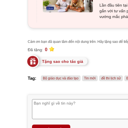
Lần đầu tiên tạ
gắn với tư vấn 
vướng mắc pháp
Cảm ơn bạn đã quan tâm đến nội dung trên. Hãy tặng sao để tiếp
0
Đã tặng:
Tặng sao cho tác giả
Tag:
Bộ giáo dục và đào tạo
Tin mới
đề thi lịch sử
B