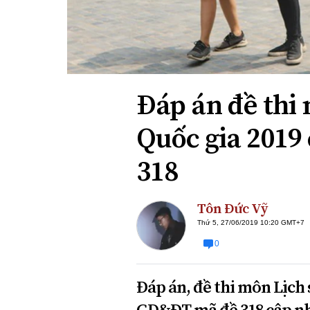
Xi nhan Trái Phải
Bạn đọc viết
Đáp án đề thi
Quốc gia 2019
318
Tôn Đức Vỹ
Thứ 5, 27/06/2019 10:20 GMT+7
0
Đáp án, đề thi môn Lịc
GD&ĐT mã đề 318 cập nhậ