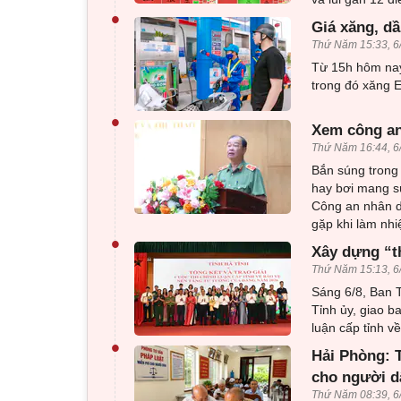
•
Giá xăng, dầ
Thứ Năm 15:33, 6
Từ 15h hôm nay,
trong đó xăng E1
•
Xem công an
Thứ Năm 16:44, 6
Bắn súng trong 
hay bơi mang sú
Công an nhân d
gặp khi làm nhi
•
Xây dựng “t
Thứ Năm 15:13, 6
Sáng 6/8, Ban T
Tỉnh ủy, giao b
luận cấp tỉnh 
•
Hải Phòng: T
cho người d
Thứ Năm 08:39, 6