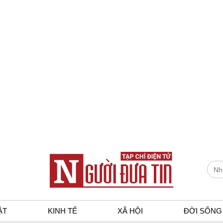
ẬT
KINH TẾ
XÃ HỘI
ĐỜI SỐNG