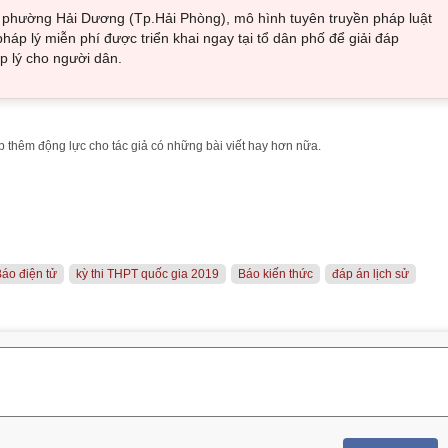
i phường Hải Dương (Tp.Hải Phòng), mô hình tuyên truyền pháp luật
pháp lý miễn phí được triển khai ngay tại tổ dân phố để giải đáp
 lý cho người dân.
 thêm động lực cho tác giả có những bài viết hay hơn nữa.
áo điện tử
kỳ thi THPT quốc gia 2019
Báo kiến thức
đáp án lịch sử