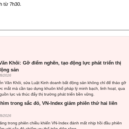
nh từ 7h30.
ăn Khôi: Gỡ điểm nghẽn, tạo động lực phát triển thị
động sản
/8/2026
n Văn Khôi, sửa Luật Kinh doanh bất động sản không chỉ để tháo gỡ
c mắt mà cần tạo dựng khuôn khổ pháp lý minh bạch, linh hoạt, qua
guồn lực và thúc đẩy thị trường phát triển bền vững.
hìm trong sắc đỏ, VN-Index giảm phiên thứ hai liên
/8/2026
tăng trong phiên chiều khiến VN-Index đánh mất nhịp hồi đầu phiên
iểm với sắc đỏ chiếm ưu thế trên diện rộng.