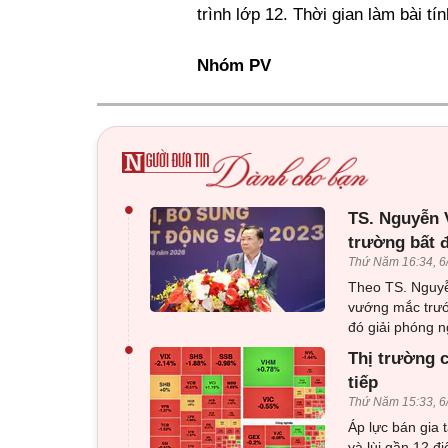
trình lớp 12. Thời gian làm bài tí
Nhóm PV
•
TS. Nguyễn V
trường bất 
Thứ Năm 16:34, 6
Theo TS. Nguyễ
vướng mắc trướ
đó giải phóng n
•
Thị trường c
tiếp
Thứ Năm 15:33, 6
Áp lực bán gia 
và lùi gần 12 đ