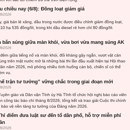
u chiều nay (6/8): Đồng loạt giảm giá
/8/2026
 giá bán lẻ xăng, dầu trong nước được điều chỉnh giảm đồng loạt,
0 hạ 535 đồng/lít, trong khi dầu diesel rẻ hơn chỉ 80 đồng/lít.
 bắn súng giữa màn khói, vừa bơi vừa mang súng AK
/8/2026
đêm giữa tiếng nổ và màn khói, đối kháng gậy ngắn, vượt vật cản
ng trên mặt nước mở là những bài thi lần đầu xuất hiện tại Hội thao
ân năm 2026, mô phỏng nhiều tình huống cán bộ, chiến sĩ có thể
ệm vụ.
hế trận tư tưởng” vững chắc trong giai đoạn mới
/8/2026
uyên giáo và Dân vận Tỉnh ủy Hà Tĩnh tổ chức hội nghị báo cáo viên
an công tác báo chí tháng 8/2026; tổng kết và trao giải Cuộc thi chính
về bảo vệ nền tảng tư tưởng của Đảng năm 2026.
hí điểm đưa luật sư đến tổ dân phố, hỗ trợ miễn phí
ân
/8/2026