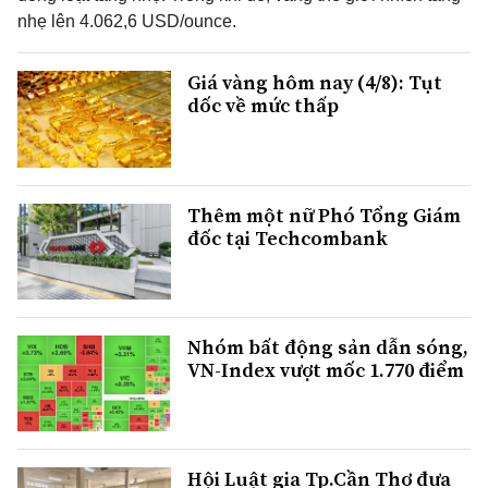
nhẹ lên 4.062,6 USD/ounce.
Giá vàng hôm nay (4/8): Tụt
dốc về mức thấp
Thêm một nữ Phó Tổng Giám
đốc tại Techcombank
Nhóm bất động sản dẫn sóng,
VN-Index vượt mốc 1.770 điểm
Hội Luật gia Tp.Cần Thơ đưa