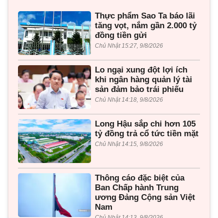
Thực phẩm Sao Ta báo lãi
tăng vọt, nắm gần 2.000 tỷ
đồng tiền gửi
Chủ Nhật 15:27, 9/8/2026
Lo ngại xung đột lợi ích
khi ngân hàng quản lý tài
sản đảm bảo trái phiếu
Chủ Nhật 14:18, 9/8/2026
Long Hậu sắp chi hơn 105
tỷ đồng trả cổ tức tiền mặt
Chủ Nhật 14:15, 9/8/2026
Thông cáo đặc biệt của
Ban Chấp hành Trung
ương Đảng Cộng sản Việt
Nam
Chủ Nhật 14:13, 9/8/2026