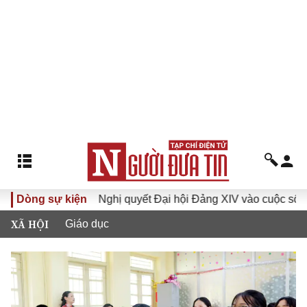
 XVI
Dòng sự kiện
Đưa Nghị quyết Đại hội Đảng XIV vào cuộc sống
XÃ HỘI
Giáo dục