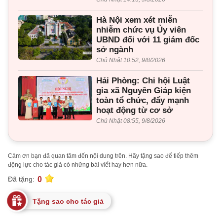
Hà Nội xem xét miễn
nhiễm chức vụ Ủy viên
UBND đối với 11 giám đốc
sở ngành
Chủ Nhật 10:52, 9/8/2026
Hải Phòng: Chi hội Luật
gia xã Nguyên Giáp kiện
toàn tổ chức, đẩy mạnh
hoạt động từ cơ sở
Chủ Nhật 08:55, 9/8/2026
Cảm ơn bạn đã quan tâm đến nội dung trên. Hãy tặng sao để tiếp thêm
động lực cho tác giả có những bài viết hay hơn nữa.
0
Đã tặng:
Tặng sao cho tác giả