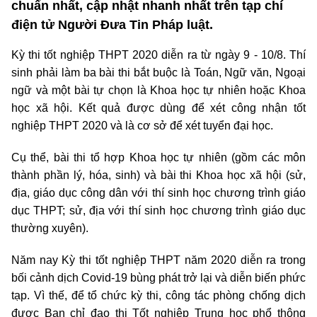
chuẩn nhất, cập nhật nhanh nhất trên tạp chí
điện tử Người Đưa Tin Pháp luật.
Kỳ thi tốt nghiệp THPT 2020 diễn ra từ ngày 9 - 10/8. Thí
sinh phải làm ba bài thi bắt buộc là Toán, Ngữ văn, Ngoại
ngữ và một bài tự chọn là Khoa học tự nhiên hoặc Khoa
học xã hội. Kết quả được dùng để xét công nhận tốt
nghiệp THPT 2020 và là cơ sở để xét tuyển đại học.
Cụ thể, bài thi tổ hợp Khoa học tự nhiên (gồm các môn
thành phần lý, hóa, sinh) và bài thi Khoa học xã hội (sử,
địa, giáo dục công dân với thí sinh học chương trình giáo
dục THPT; sử, địa với thí sinh học chương trình giáo dục
thường xuyên).
Năm nay Kỳ thi tốt nghiệp THPT năm 2020 diễn ra trong
bối cảnh dịch Covid-19 bùng phát trở lại và diễn biến phức
tạp. Vì thế, để tổ chức kỳ thi, công tác phòng chống dịch
được Ban chỉ đạo thi Tốt nghiệp Trung học phổ thông