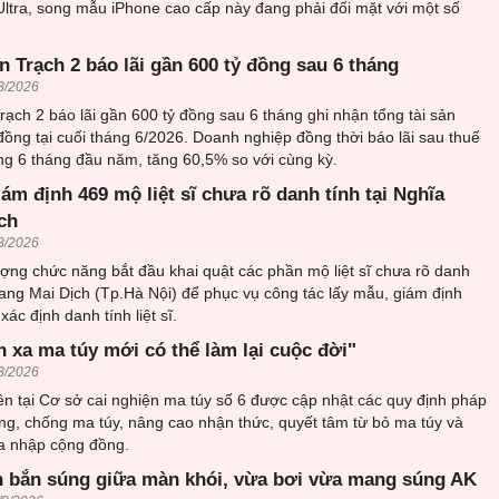
Ultra, song mẫu iPhone cao cấp này đang phải đối mặt với một số
 Trạch 2 báo lãi gần 600 tỷ đồng sau 6 tháng
8/2026
ạch 2 báo lãi gần 600 tỷ đồng sau 6 tháng ghi nhận tổng tài sản
đồng tại cuối tháng 6/2026. Doanh nghiệp đồng thời báo lãi sau thuế
ng 6 tháng đầu năm, tăng 60,5% so với cùng kỳ.
iám định 469 mộ liệt sĩ chưa rõ danh tính tại Nghĩa
ch
8/2026
ượng chức năng bắt đầu khai quật các phần mộ liệt sĩ chưa rõ danh
trang Mai Dịch (Tp.Hà Nội) để phục vụ công tác lấy mẫu, giám định
ác định danh tính liệt sĩ.
h xa ma túy mới có thể làm lại cuộc đời"
8/2026
n tại Cơ sở cai nghiện ma túy số 6 được cập nhật các quy định pháp
ng, chống ma túy, nâng cao nhận thức, quyết tâm từ bỏ ma túy và
òa nhập cộng đồng.
 bắn súng giữa màn khói, vừa bơi vừa mang súng AK