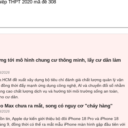
ghiệp THPT 2020 mã đề 308
g tới mô hình chung cư thông minh, lấy cư dân làm
8/2026
.HCM đề xuất xây dựng bộ tiêu chí đánh giá chất lượng quản lý vận
 đồng thời đẩy mạnh ứng dụng công nghệ, AI và chuyển đổi số nhằm
âng cao chất lượng dịch vụ và hướng tới môi trường sống an toàn,
ho cư dân.
ro Max chưa ra mắt, song có nguy cơ "cháy hàng"
8/2026
n tin, Apple dự kiến giới thiệu bộ đôi iPhone 18 Pro và iPhone 18
ng 9, đồng thời có thể ra mắt mẫu iPhone màn hình gập đầu tiên với