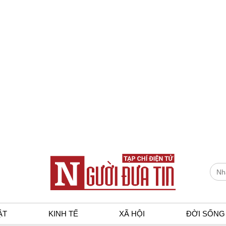
ẬT
KINH TẾ
XÃ HỘI
ĐỜI SỐNG