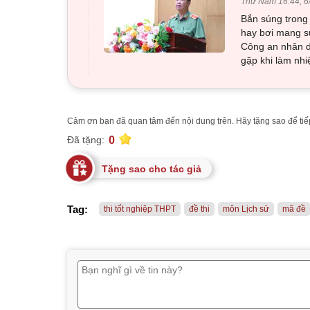
Thứ Năm 16:44, 6
Bắn súng trong 
hay bơi mang sú
Công an nhân d
gặp khi làm nhi
Cảm ơn bạn đã quan tâm đến nội dung trên. Hãy tặng sao để tiếp
0
Đã tặng:
Tặng sao cho tác giả
Tag:
thi tốt nghiệp THPT
đề thi
môn Lịch sử
mã đề