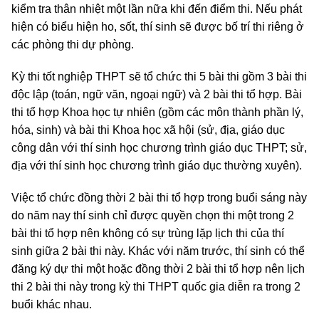
kiểm tra thân nhiệt một lần nữa khi đến điểm thi. Nếu phát
hiện có biểu hiện ho, sốt, thí sinh sẽ được bố trí thi riêng ở
các phòng thi dự phòng.
Kỳ thi tốt nghiệp THPT sẽ tổ chức thi 5 bài thi gồm 3 bài thi
độc lập (toán, ngữ văn, ngoại ngữ) và 2 bài thi tổ hợp. Bài
thi tổ hợp Khoa học tự nhiên (gồm các môn thành phần lý,
hóa, sinh) và bài thi Khoa học xã hội (sử, địa, giáo dục
công dân với thí sinh học chương trình giáo dục THPT; sử,
địa với thí sinh học chương trình giáo dục thường xuyên).
Việc tổ chức đồng thời 2 bài thi tổ hợp trong buổi sáng này
do năm nay thí sinh chỉ được quyền chọn thi một trong 2
bài thi tổ hợp nên không có sự trùng lặp lịch thi của thí
sinh giữa 2 bài thi này. Khác với năm trước, thí sinh có thể
đăng ký dự thi một hoặc đồng thời 2 bài thi tổ hợp nên lịch
thi 2 bài thi này trong kỳ thi THPT quốc gia diễn ra trong 2
buổi khác nhau.