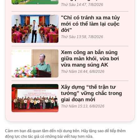
Thứ Sáu 14:47, 7/8/2026
"Chỉ có tránh xa ma túy
mới có thể làm lại cuộc
đời"
Thứ Sáu 13:58, 7/8/2026
Xem công an bắn súng
giữa màn khói, vừa bơi
vừa mang súng AK
Thứ Năm 16:44, 6/8/2026
Xây dựng “thế trận tư
tưởng” vững chắc trong
giai đoạn mới
Thứ Năm 15:13, 6/8/2026
Cảm ơn bạn đã quan tâm đến nội dung trên. Hãy tặng sao để tiếp thêm
động lực cho tác giả có những bài viết hay hơn nữa.