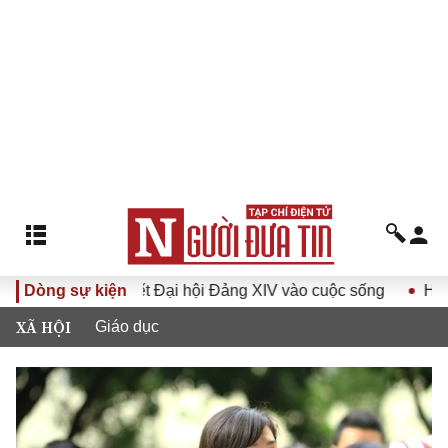
ưa Nghị quyết Đại hội Đảng XIV vào cuộc sống
Dòng sự kiện
Hướng tới 
XÃ HỘI
Giáo dục