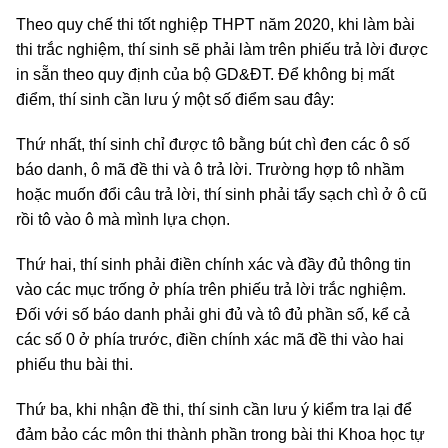
Theo quy chế thi tốt nghiệp THPT năm 2020, khi làm bài
thi trắc nghiệm, thí sinh sẽ phải làm trên phiếu trả lời được
in sẵn theo quy định của bộ GD&ĐT. Để không bị mất
điểm, thí sinh cần lưu ý một số điểm sau đây:
Thứ nhất, thí sinh chỉ được tô bằng bút chì đen các ô số
báo danh, ô mã đề thi và ô trả lời. Trường hợp tô nhầm
hoặc muốn đổi câu trả lời, thí sinh phải tẩy sạch chì ở ô cũ
rồi tô vào ô mà mình lựa chọn.
Thứ hai, thí sinh phải điền chính xác và đầy đủ thông tin
vào các mục trống ở phía trên phiếu trả lời trắc nghiệm.
Đối với số báo danh phải ghi đủ và tô đủ phần số, kể cả
các số 0 ở phía trước, điền chính xác mã đề thi vào hai
phiếu thu bài thi.
Thứ ba, khi nhận đề thi, thí sinh cần lưu ý kiểm tra lại để
đảm bảo các môn thi thành phần trong bài thi Khoa học tự